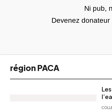
Skip to main content
Ni pub, 
Devenez donateur m
RUBRIQUES
TÉLÉ PALESTINE
VIDÉOS
ÉD
région PACA
Les
l’e
COLLE