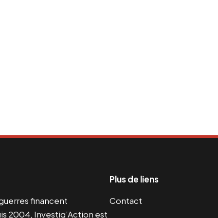
Plus de liens
s guerres financent
Contact
s 2004, Investig’Action est