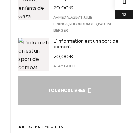
20,00
€
,
AHMED ALAZBAT
JULIE
,
,
FRANCK
KHLOUD DAOUD
PAULINE
BERGER
L’information est un sport de
combat
20,00
€
ADAM BOUITI
TOUS NOS LIVRES
ARTICLES LES + LUS