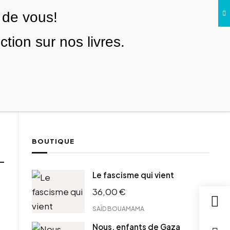
 de vous!
Facebook
Twitter
Instagram
YouTube
TikTok
Telegram
Lien
SE CONNECTER
ion sur nos livres.
Search everything...
NOUS SOUTENIR
BOUTIQUE
Le fascisme qui vient
36,00
€
SAÏD BOUAMAMA
Nous, enfants de Gaza