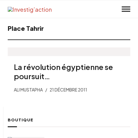
Skip to main content
Place Tahrir
La révolution égyptienne se
poursuit…
ALI MUSTAPHA
21 DÉCEMBRE 2011
BOUTIQUE