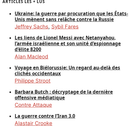
ARTICLES LES + LUS
Ukraine: la guerre par procuration que les États-
Unis mènent sans relâche contre la Russie
Jeffrey Sachs
,
Sybil Fares
Les liens de Lionel Messi avec Netanyahou,
l’armée israélienne et son unité d’espionnage
d’élite 8200
Alan Macleod
Voyage en Biélorussie: Un regard au-delà des
clichés occidentaux
Philippe Stroot
Barbara Butch : décryptage de la dernière
offensive médiatique
Contre Attaque
La guerre contre l’Iran 3.0
Alastair Crooke