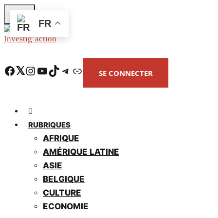
Skip
FR
to
main
content
Facebook
Twitter
Instagram
YouTube
TikTok
Telegram
Lien
SE CONNECTER
RUBRIQUES
AFRIQUE
AMÉRIQUE LATINE
ASIE
BELGIQUE
CULTURE
ECONOMIE