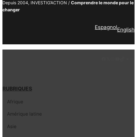
Depuis 2004, INVESTIG’ACTION /
Comprendre le monde pour le
changer
Espagnol
English
Facebook
LinkedIn
Instagram
YouTube
TikTok
Tele
Lie
RUBRIQUES
Afrique
Amérique latine
Asie