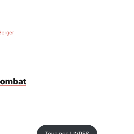
Berger
 combat
Tous nos LIVRES