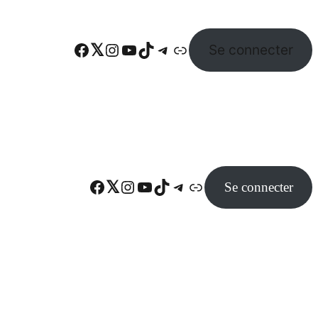
Facebook
Twitter
Instagram
YouTube
TikTok
Telegram
Lien
Se connecter
Facebook
Twitter
Instagram
YouTube
TikTok
Telegram
Lien
Se connecter