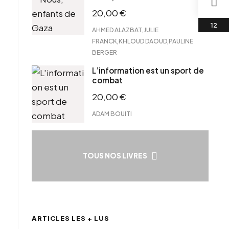
20,00
€
,
AHMED ALAZBAT
JULIE
,
,
FRANCK
KHLOUD DAOUD
PAULINE
BERGER
L’information est un sport de
combat
20,00
€
ADAM BOUITI
TOUS NOS LIVRES
ARTICLES LES + LUS