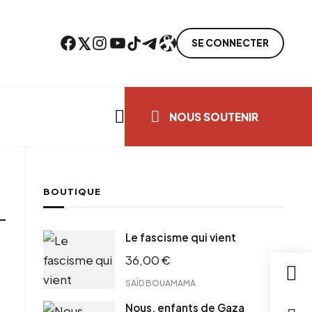
Facebook
Twitter
Instagram
YouTube
TikTok
Telegram
Lien
SE CONNECTER
Search everything...
NOUS SOUTENIR
BOUTIQUE
Le fascisme qui vient
36,00
€
SAÏD BOUAMAMA
Nous, enfants de Gaza