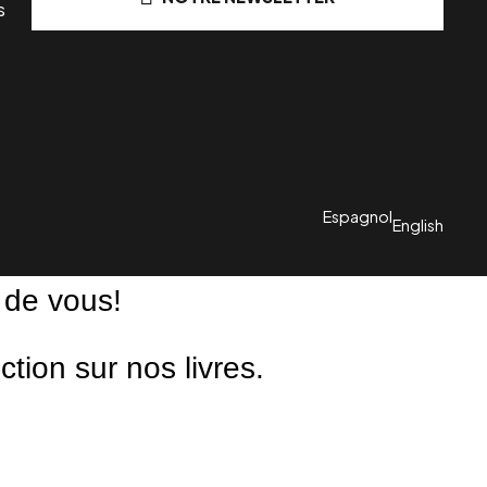
s
Espagnol
English
 de vous!
ion sur nos livres.