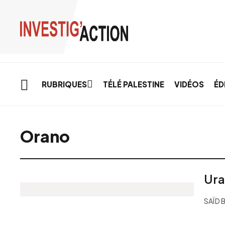
Skip to main content
RUBRIQUES
TÉLÉ PALESTINE
VIDÉOS
ÉD
Orano
Ura
SAÏD