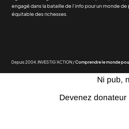
engagé dans la bataille de l’info pour un monde de 
équitable des richesses.
Facebook
Twitter
Instagram
YouTube
TikTok
Telegram
Lien
Depuis 2004, INVESTIG’ACTION /
Comprendre le monde pour
Ni pub, 
Devenez donateur m