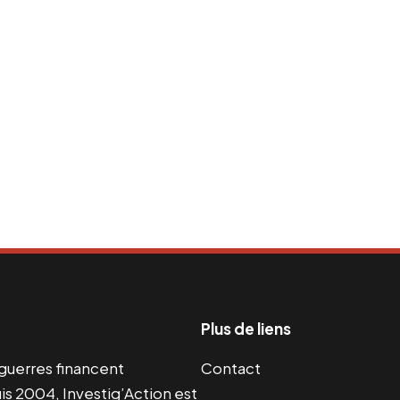
Plus de liens
s guerres financent
Contact
s 2004, Investig’Action est