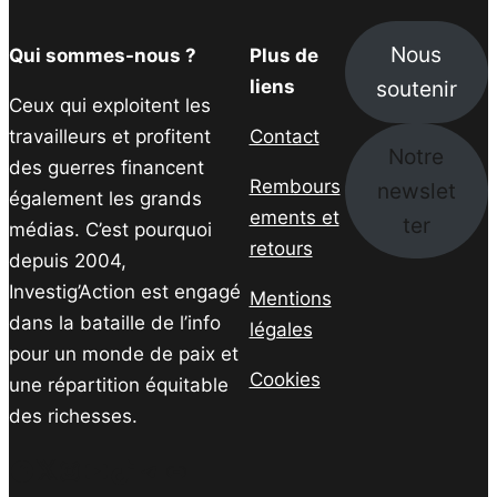
Nous
Qui sommes-nous ?
Plus de
soutenir
liens
Ceux qui exploitent les
travailleurs et profitent
Contact
Notre
des guerres financent
Rembours
newslet
également les grands
ements et
ter
médias. C’est pourquoi
retours
depuis 2004,
Investig’Action est engagé
Mentions
dans la bataille de l’info
légales
pour un monde de paix et
Cookies
une répartition équitable
des richesses.
Facebook
Twitter
Instagram
YouTube
TikTok
Telegram
Lien