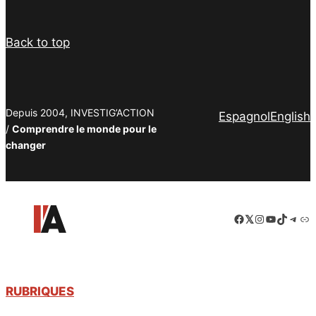
Back to top
Depuis 2004, INVESTIG’ACTION
Espagnol
English
/
Comprendre le monde pour le
changer
Facebook
LinkedIn
Instagram
YouTube
TikTok
Tele
Lie
RUBRIQUES