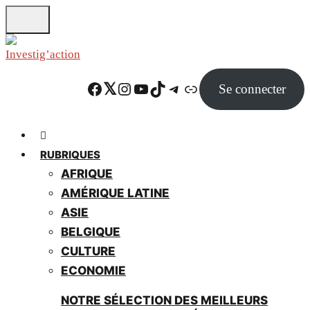
Skip
to
main
content
Facebook
Twitter
Instagram
YouTube
TikTok
Telegram
Lien
Se connecter
RUBRIQUES
AFRIQUE
AMÉRIQUE LATINE
ASIE
BELGIQUE
CULTURE
ECONOMIE
NOTRE SÉLECTION DES MEILLEURS