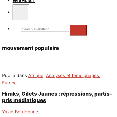
WISHLIST
Search
everything...
mouvement populaire
Publié dans
Afrique
,
Analyses et témoignages
,
Europe
Hiraks, Gilets Jaunes : répressions, partis-
pris médiatiques
Yazid Ben Hounet