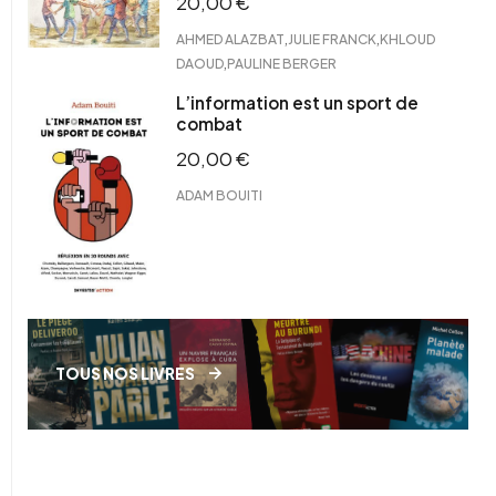
20,00
€
,
,
AHMED ALAZBAT
JULIE FRANCK
KHLOUD
,
DAOUD
PAULINE BERGER
L’information est un sport de
combat
20,00
€
ADAM BOUITI
TOUS NOS LIVRES