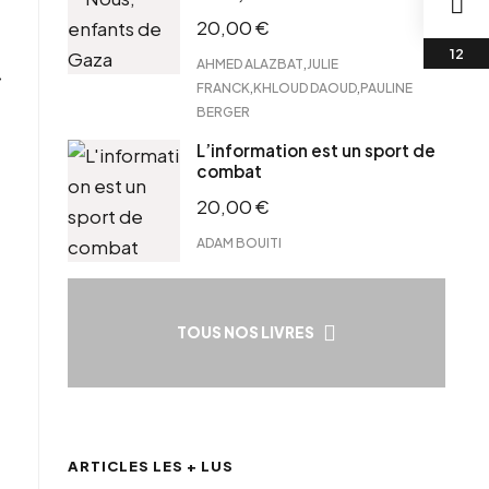
20,00
€
,
AHMED ALAZBAT
JULIE
»
,
,
FRANCK
KHLOUD DAOUD
PAULINE
BERGER
L’information est un sport de
combat
20,00
€
ADAM BOUITI
TOUS NOS LIVRES
ARTICLES LES + LUS