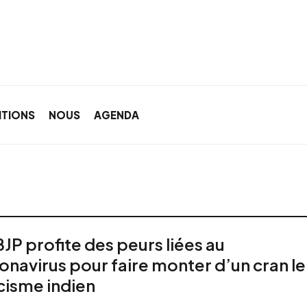
ITIONS
NOUS
AGENDA
BJP profite des peurs liées au
onavirus pour faire monter d’un cran le
cisme indien