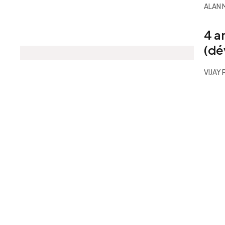
ALAN
4 a
(dé
VIJAY