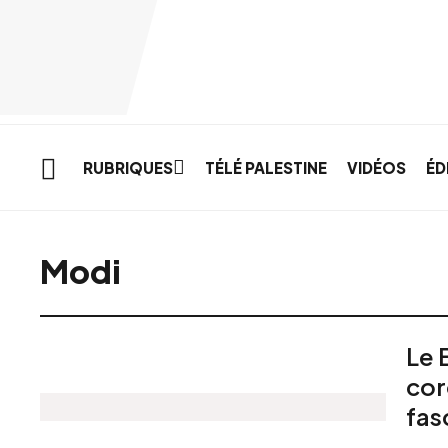
Skip to main content
RUBRIQUES
TÉLÉ PALESTINE
VIDÉOS
ÉD
Modi
Le 
cor
fas