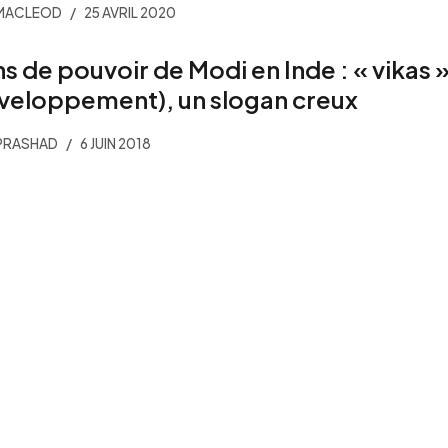
 MACLEOD
25 AVRIL 2020
ns de pouvoir de Modi en Inde : « vikas 
veloppement), un slogan creux
 PRASHAD
6 JUIN 2018