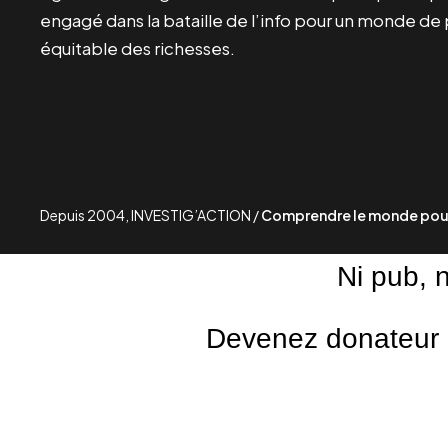
engagé dans la bataille de l’info pour un monde de 
équitable des richesses.
Facebook
Twitter
Instagram
YouTube
TikTok
Telegram
Lien
Depuis 2004, INVESTIG’ACTION /
Comprendre le monde pour
Ni pub, 
Devenez donateur m