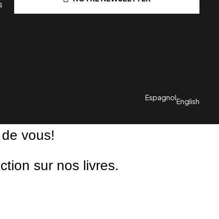
s
Espagnol
English
 de vous!
ion sur nos livres.