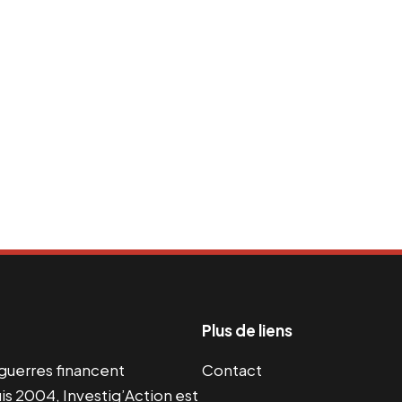
Plus de liens
s guerres financent
Contact
s 2004, Investig’Action est