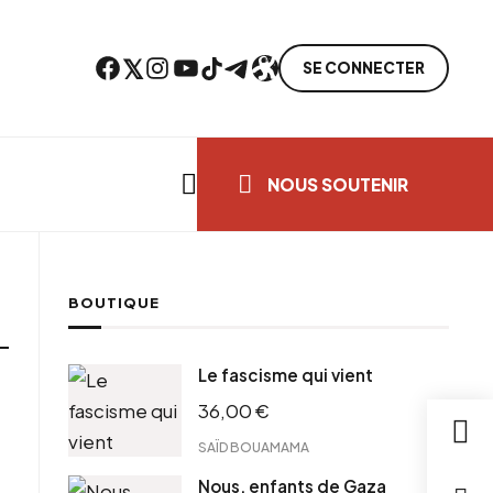
Facebook
Twitter
Instagram
YouTube
TikTok
Telegram
Lien
SE CONNECTER
Search everything...
NOUS SOUTENIR
BOUTIQUE
Le fascisme qui vient
36,00
€
SAÏD BOUAMAMA
Nous, enfants de Gaza