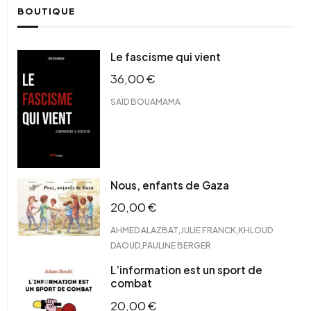
BOUTIQUE
Le fascisme qui vient
36,00
€
SAÏD BOUAMAMA
Nous, enfants de Gaza
20,00
€
,
,
AHMED ALAZBAT
JULIE FRANCK
KHLOUD
,
DAOUD
PAULINE BERGER
L’information est un sport de
combat
20,00
€