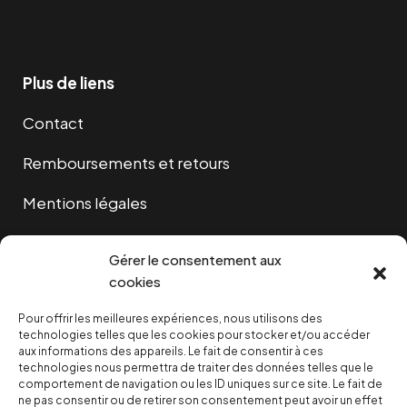
Plus de liens
Contact
Remboursements et retours
Mentions légales
Cookies
Gérer le consentement aux
cookies
Pour offrir les meilleures expériences, nous utilisons des
NOUS SOUTENIR
technologies telles que les cookies pour stocker et/ou accéder
aux informations des appareils. Le fait de consentir à ces
technologies nous permettra de traiter des données telles que le
NOTRE NEWSLETTER
comportement de navigation ou les ID uniques sur ce site. Le fait de
ne pas consentir ou de retirer son consentement peut avoir un effet