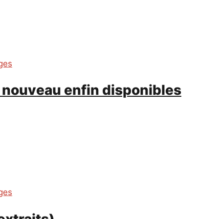
ges
 nouveau enfin disponibles
ges
xtraits)