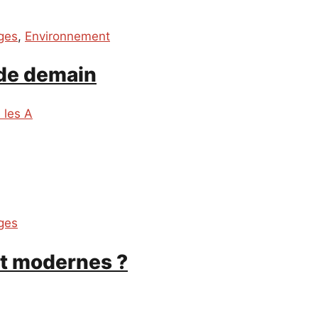
ges
,
Environnement
 de demain
 les A
ges
at modernes ?