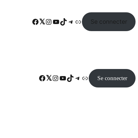
Facebook
Twitter
Instagram
YouTube
TikTok
Telegram
Lien
Se connecter
Facebook
Twitter
Instagram
YouTube
TikTok
Telegram
Lien
Se connecter