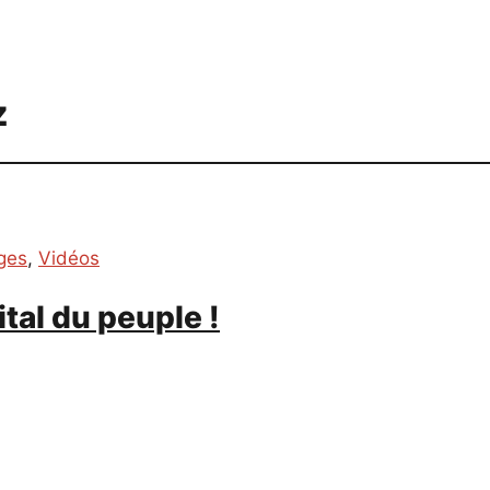
z
ges
,
Vidéos
tal du peuple !