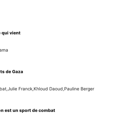
 qui vient
mama
ts de Gaza
bat
,
Julie Franck
,
Khloud Daoud
,
Pauline Berger
on est un sport de combat