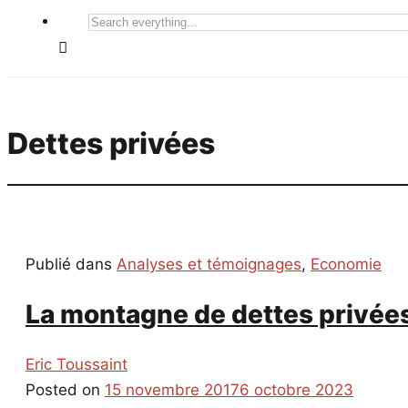
Search
everything...
Dettes privées
Publié dans
Analyses et témoignages
,
Economie
La montagne de dettes privées
Eric Toussaint
Posted on
15 novembre 2017
6 octobre 2023