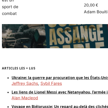
20,00
€
Adam Bouiti
ARTICLES LES + LUS
Ukraine: la guerre par procuration que les États-Un
Jeffrey Sachs
,
Sybil Fares
Les liens de Lionel Messi avec Netanyahou, l’armée i
Alan Macleod
Voyage en Biélorussie: Un regard au-delà des cliché