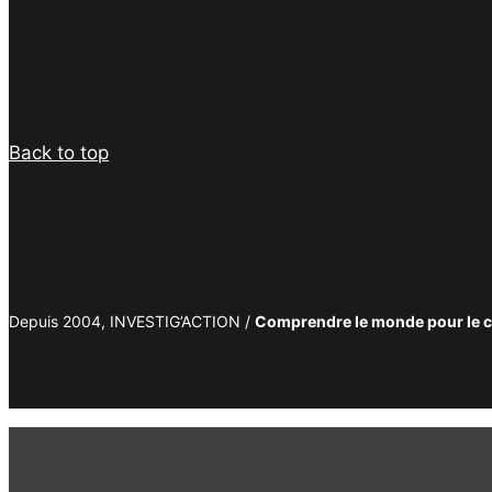
Facebook
Twitter
Instagram
YouTube
TikTok
Telegram
Lien
Back to top
Depuis 2004, INVESTIG’ACTION /
Comprendre le monde pour le 