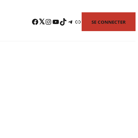
Facebook
Twitter
Instagram
YouTube
TikTok
Telegram
Lien
SE CONNECTER