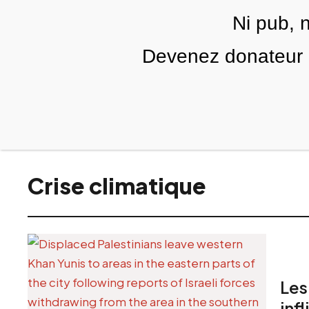
Skip to main content
Ni pub, 
FR
Devenez donateur m
RUBRIQUES
TÉLÉ PALESTINE
VIDÉOS
ÉDIT
Crise climatique
Les
inf