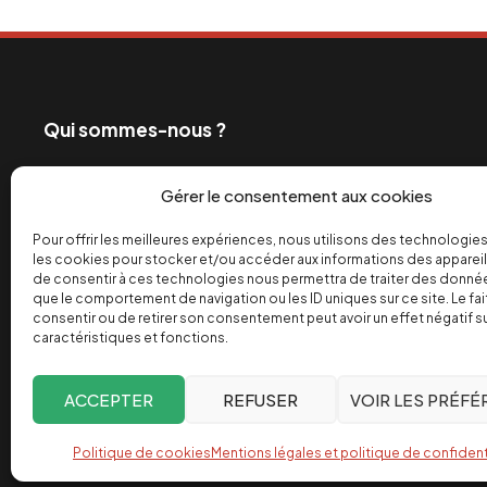
Qui sommes-nous ?
Ceux qui exploitent les travailleurs et profitent de
Gérer le consentement aux cookies
également les grands médias. C’est pourquoi depui
engagé dans la bataille de l’info pour un monde de 
Pour offrir les meilleures expériences, nous utilisons des technologies
les cookies pour stocker et/ou accéder aux informations des appareils
équitable des richesses.
de consentir à ces technologies nous permettra de traiter des donnée
que le comportement de navigation ou les ID uniques sur ce site. Le fai
Facebook
Twitter
Instagram
YouTube
TikTok
Telegram
Lien
consentir ou de retirer son consentement peut avoir un effet négatif s
caractéristiques et fonctions.
ACCEPTER
REFUSER
VOIR LES PRÉF
Depuis 2004, INVESTIG’ACTION /
Comprendre le monde pour
Politique de cookies
Mentions légales et politique de confident