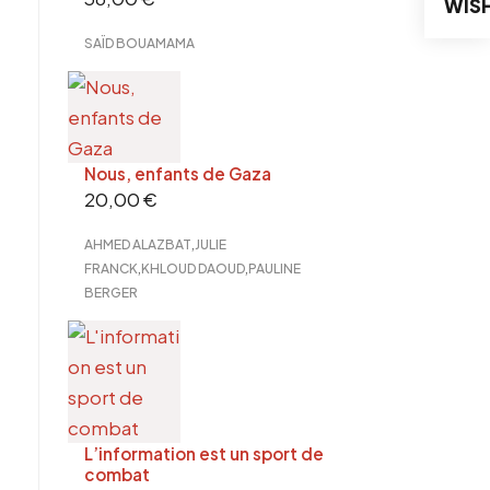
WISH
SAÏD BOUAMAMA
Nous, enfants de Gaza
20,00
€
,
AHMED ALAZBAT
JULIE
,
,
FRANCK
KHLOUD DAOUD
PAULINE
BERGER
L’information est un sport de
combat