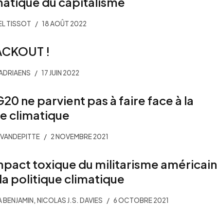
matique du capitalisme
L TISSOT
18 AOÛT 2022
ACKOUT !
 ADRIAENS
17 JUIN 2022
G20 ne parvient pas à faire face à la
se climatique
VANDEPITTE
2 NOVEMBRE 2021
mpact toxique du militarisme américain
 la politique climatique
,
 BENJAMIN
NICOLAS J.S. DAVIES
6 OCTOBRE 2021