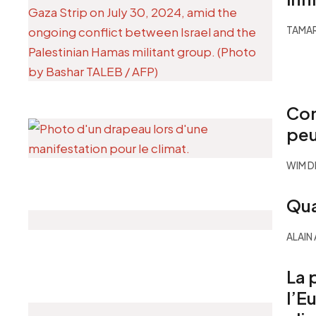
TAMA
Com
peu
WIM 
Qua
ALAIN
La 
l’E