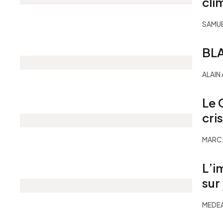
cli
SAMUE
BL
ALAIN
Le 
cri
MARC 
L’i
sur
MEDEA