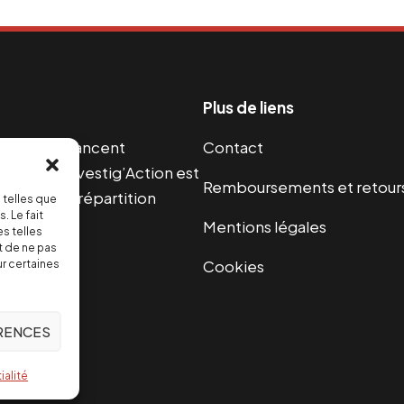
Plus de liens
s guerres financent
Contact
s 2004, Investig’Action est
Remboursements et retour
paix et une répartition
 telles que
. Le fait
Mentions légales
s telles
t de ne pas
Cookies
ur certaines
ÉRENCES
 le changer
ialité