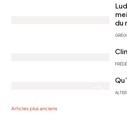
Lud
mei
du 
GRÉGO
Cli
FRÉD
Qu’
ALTE
Navigation
Articles plus anciens
des