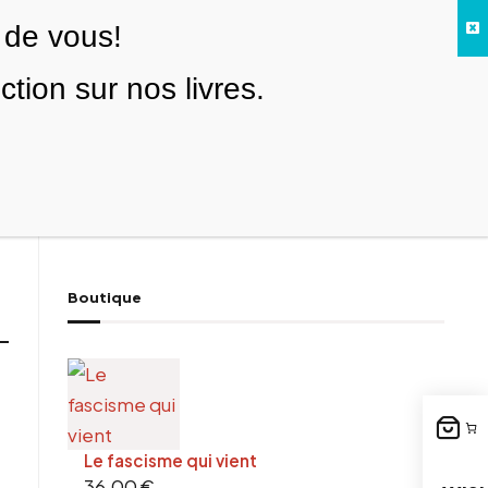
 de vous!
Facebook
Twitter
Instagram
YouTube
TikTok
Telegram
Lien
SE CONNECTER
ion sur nos livres.
Search everything...
NOUS SOUTENIR
Boutique
Le fascisme qui vient
36,00
€