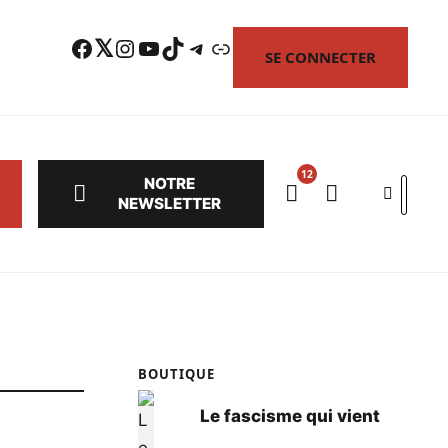
Facebook
Twitter
Instagram
YouTube
TikTok
Telegram
Lien
SE CONNECTER
NOTRE
Search
NEWSLETTER
BOUTIQUE
Le fascisme qui vient