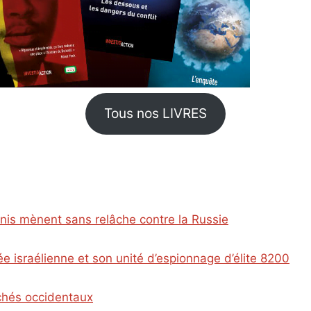
Tous nos LIVRES
Unis mènent sans relâche contre la Russie
e israélienne et son unité d’espionnage d’élite 8200
ichés occidentaux