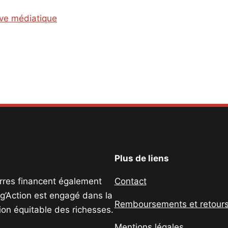
ive médiatique
Plus de liens
uerres financent également
Contact
ig’Action est engagé dans la
Remboursements et retour
tion équitable des richesses.
Mentions légales