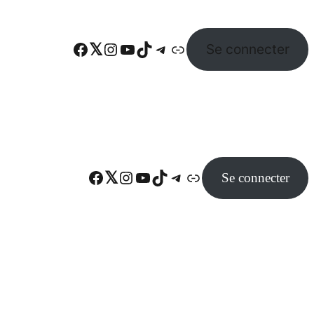
Facebook
Twitter
Instagram
YouTube
TikTok
Telegram
Lien
Se connecter
Facebook
Twitter
Instagram
YouTube
TikTok
Telegram
Lien
Se connecter