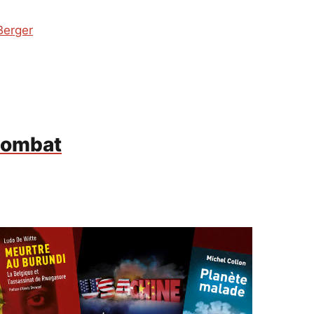
Berger
 combat