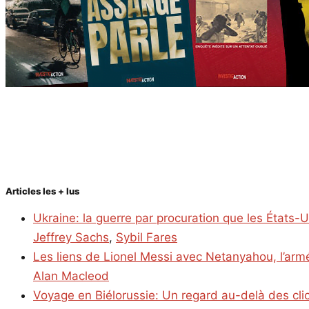
Articles les + lus
Ukraine: la guerre par procuration que les États-
Jeffrey Sachs
,
Sybil Fares
Les liens de Lionel Messi avec Netanyahou, l’armé
Alan Macleod
Voyage en Biélorussie: Un regard au-delà des cl