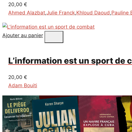
20,00
€
Ahmed Alazbat
,
Julie Franck
,
Khloud Daoud
,
Pauline 
Ajouter au panier
L’information est un sport de
20,00
€
Adam Bouiti