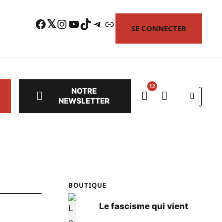
Facebook
Twitter
Instagram
YouTube
TikTok
Telegram
Lien
SE CONNECTER
NOTRE
Search
NEWSLETTER
BOUTIQUE
Le fascisme qui vient