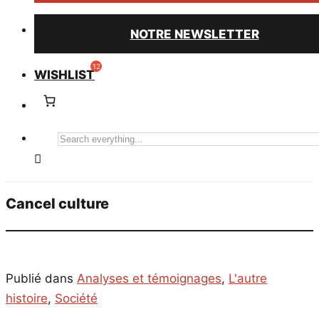
NOTRE NEWSLETTER
WISHLIST
Search
everything...
Cancel culture
Publié dans
Analyses et témoignages
,
L'autre
histoire
,
Société