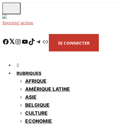
Skip
to
main
content
Facebook
Twitter
Instagram
YouTube
TikTok
Telegram
Lien
SE CONNECTER
RUBRIQUES
AFRIQUE
AMÉRIQUE LATINE
ASIE
BELGIQUE
CULTURE
ECONOMIE