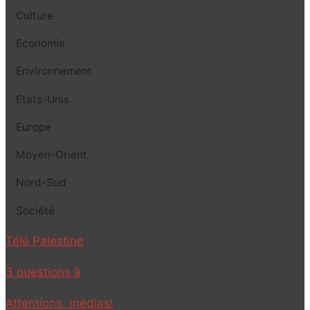
Culture
Economie
Environnement
Etats-Unis
Europe
Moyen-Orient
Nord-Sud
Société
Télé Palestine
3 questions à
Attentions, médias!