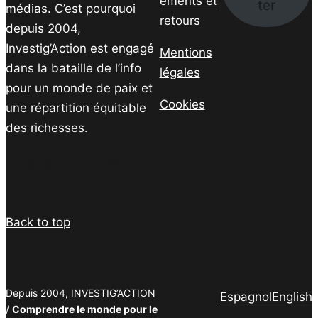
ements et
ter
médias. C’est pourquoi
retours
depuis 2004,
Investig’Action est engagé
Mentions
dans la bataille de l’info
légales
pour un monde de paix et
Cookies
une répartition équitable
des richesses.
Facebook
Twitter
Instagram
YouTube
TikTok
Telegram
Lien
Back to top
Depuis 2004, INVESTIG’ACTION
Espagnol
English
/
Comprendre le monde pour le