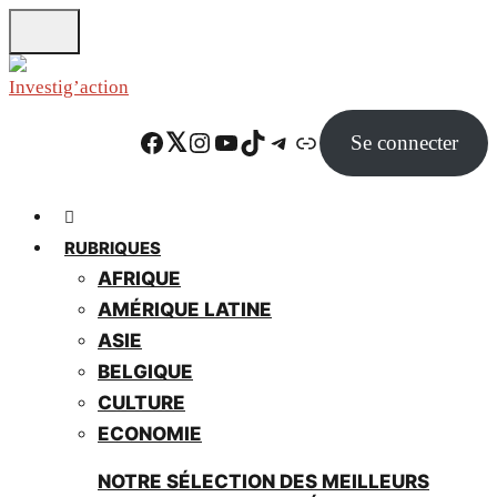
Skip
to
main
content
Facebook
Twitter
Instagram
YouTube
TikTok
Telegram
Lien
Se connecter
RUBRIQUES
AFRIQUE
AMÉRIQUE LATINE
ASIE
BELGIQUE
CULTURE
ECONOMIE
NOTRE SÉLECTION DES MEILLEURS