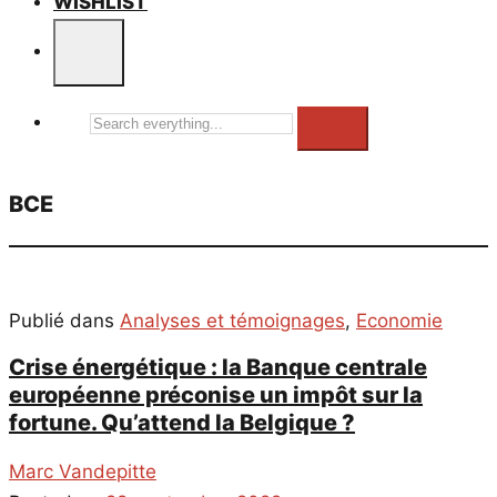
WISHLIST
Search
everything...
BCE
Publié dans
Analyses et témoignages
,
Economie
Crise énergétique : la Banque centrale
européenne préconise un impôt sur la
fortune. Qu’attend la Belgique ?
Marc Vandepitte