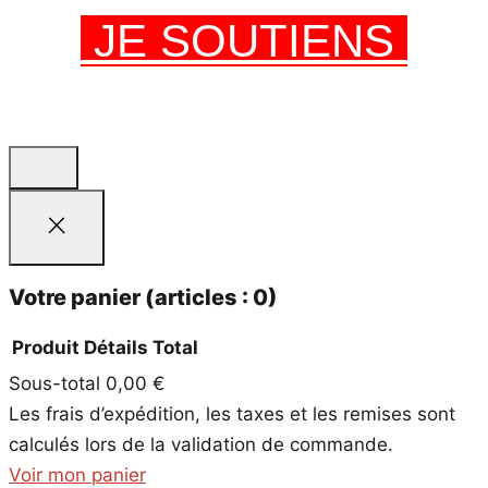
JE SOUTIENS
Votre panier
(articles : 0)
Produit
Détails
Total
Sous-total
0,00 €
Produits
Les frais d’expédition, les taxes et les remises sont
dans
calculés lors de la validation de commande.
le
Voir mon panier
panier