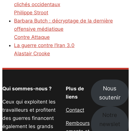
clichés occidentaux
Philippe Stroot
Barbara Butch : décryptage de la dernière
offensive médiatique
Contre Attaque
La guerre contre l’Iran 3.0
Alastair Crooke
Nous
Qui sommes-nous ?
Plus de
soutenir
liens
Ceux qui exploitent les
travailleurs et profitent
Contact
Notre
des guerres financent
Rembours
newslet
également les grands