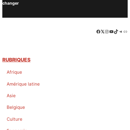
changer
Facebook
LinkedIn
Instagram
YouTube
TikTok
Tele
Lie
RUBRIQUES
Afrique
Amérique latine
Asie
Belgique
Culture