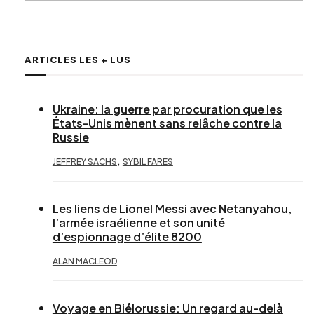
ARTICLES LES + LUS
Ukraine: la guerre par procuration que les
États-Unis mènent sans relâche contre la
Russie
,
JEFFREY SACHS
SYBIL FARES
Les liens de Lionel Messi avec Netanyahou,
l’armée israélienne et son unité
d’espionnage d’élite 8200
ALAN MACLEOD
Voyage en Biélorussie: Un regard au-delà