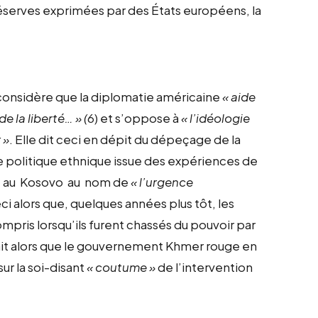
 réserves exprimées par des États européens, la
onsidère que la diplomatie américaine
« aide
e la liberté… » (
6) et s’oppose à
« l’idéologie
 »
. Elle dit ceci en dépit du dépeçage de la
ne politique ethnique issue des expériences de
ées au Kosovo au nom de
« l’urgence
ceci alors que, quelques années plus tôt, les
mpris lorsqu’ils furent chassés du pouvoir par
ait alors que le gouvernement Khmer rouge en
 sur la soi-disant
« coutume »
de l’intervention