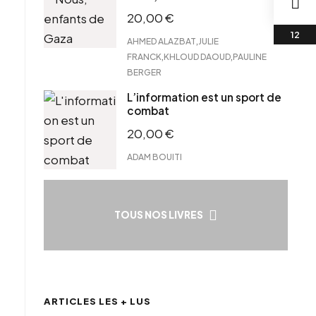
20,00
€
,
AHMED ALAZBAT
JULIE
,
,
FRANCK
KHLOUD DAOUD
PAULINE
BERGER
L’information est un sport de
combat
20,00
€
ADAM BOUITI
TOUS NOS LIVRES
ARTICLES LES + LUS