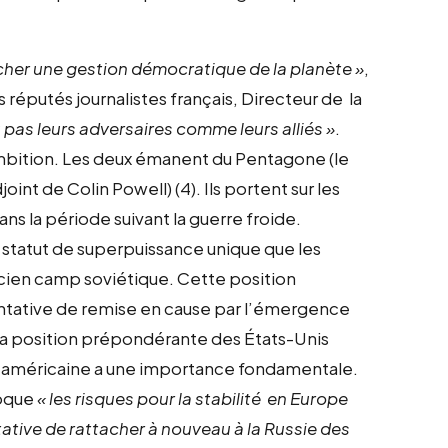
rcher une gestion démocratique de la planète »
,
 réputés journalistes français, Directeur de la
pas leurs adversaires comme leurs alliés »
.
mbition. Les deux émanent du Pentagone (le
int de Colin Powell) (4). Ils portent sur les
ns la période suivant la guerre froide.
u statut de superpuissance unique que les
ncien camp soviétique. Cette position
ntative de remise en cause par l’émergence
 la position prépondérante des États-Unis
re américaine a une importance fondamentale.
voque
« les risques pour la stabilité en Europe
ative de rattacher à nouveau à la Russie des