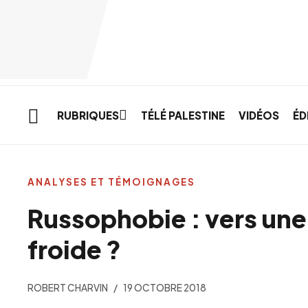
Skip to main content
RUBRIQUES
TÉLÉ PALESTINE
VIDÉOS
ÉD
ANALYSES ET TÉMOIGNAGES
Russophobie : vers une
froide ?
ROBERT CHARVIN
19 OCTOBRE 2018