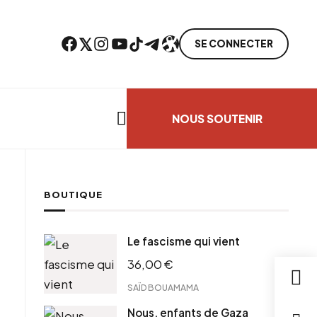
Facebook
Twitter
Instagram
YouTube
TikTok
Telegram
Lien
SE CONNECTER
Search everything...
NOUS SOUTENIR
BOUTIQUE
cebook
Le fascisme qui vient
tter
36,00
€
ntFriendly
il
SAÏD BOUAMAMA
Nous, enfants de Gaza