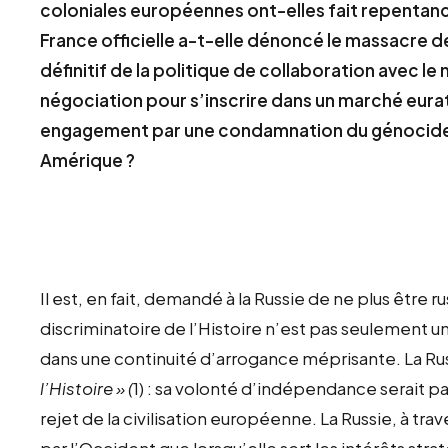
coloniales européennes ont-elles fait repentance
France officielle a-t-elle dénoncé le massacre d
définitif de la politique de collaboration avec le
négociation pour s’inscrire dans un marché eura
engagement par une condamnation du génocide a
Amérique ?
Il est, en fait, demandé à la Russie de ne plus être 
discriminatoire de l’Histoire n’est pas seulement 
dans une continuité d’arrogance méprisante. La Ru
l’Histoire » (
1) : sa volonté d’indépendance serait par
rejet de la civilisation européenne. La Russie, à trav
par l’Occident que lorsqu’elle sert les intérêts str