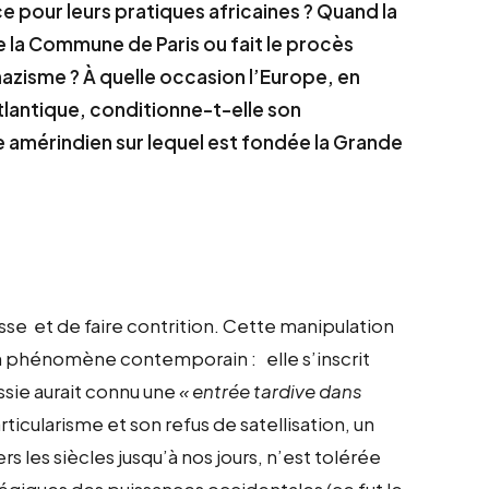
 pour leurs pratiques africaines ? Quand la
e la Commune de Paris ou fait le procès
 nazisme ? À quelle occasion l’Europe, en
tlantique, conditionne-t-elle son
mérindien sur lequel est fondée la Grande
russe et de faire contrition. Cette manipulation
un phénomène contemporain : elle s’inscrit
ssie aurait connu une
« entrée tardive dans
ticularisme et son refus de satellisation, un
ers les siècles jusqu’à nos jours, n’est tolérée
atégiques des puissances occidentales (ce fut le