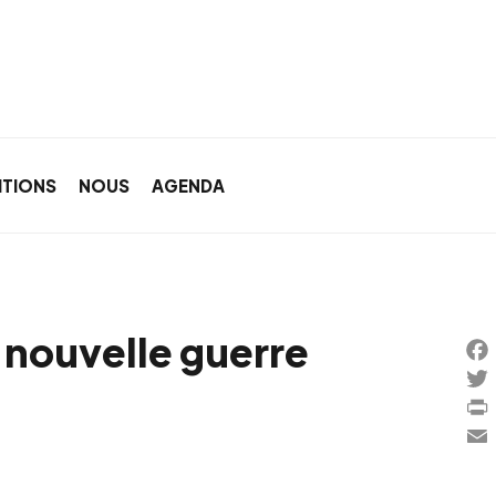
ITIONS
NOUS
AGENDA
 nouvelle guerre
Fa
Twi
Pri
Ema