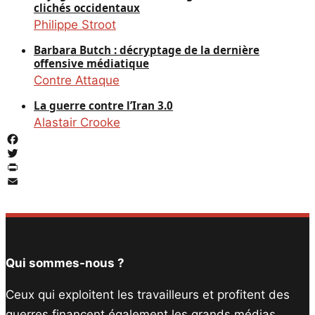
clichés occidentaux
Philippe Stroot
Barbara Butch : décryptage de la dernière
offensive médiatique
Contre Attaque
La guerre contre l’Iran 3.0
Alastair Crooke
Facebook
Twitter
PrintFriendly
Email
Qui sommes-nous ?
Ceux qui exploitent les travailleurs et profitent des
guerres financent également les grands médias.