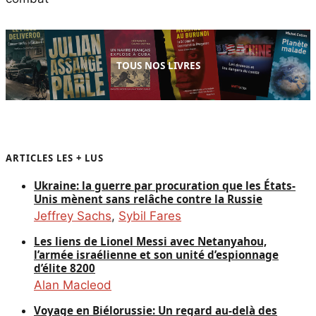
TOUS NOS LIVRES
ARTICLES LES + LUS
Ukraine: la guerre par procuration que les États-
Unis mènent sans relâche contre la Russie
Jeffrey Sachs
,
Sybil Fares
Les liens de Lionel Messi avec Netanyahou,
l’armée israélienne et son unité d’espionnage
d’élite 8200
Alan Macleod
Voyage en Biélorussie: Un regard au-delà des