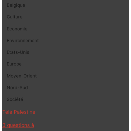
Belgique
Culture
Economie
Environnement
Etats-Unis
Europe
Moyen-Orient
Nord-Sud
Société
Télé Palestine
3 questions à