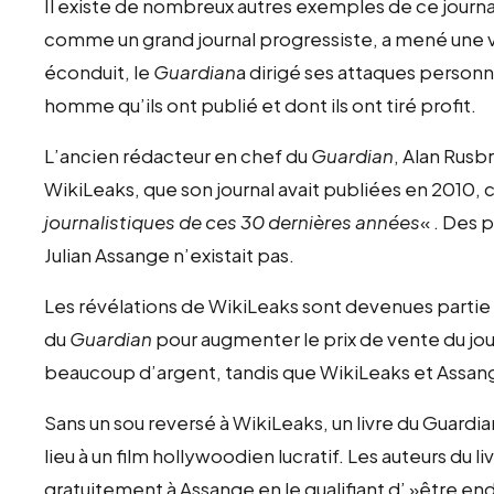
Il existe de nombreux autres exemples de ce journ
comme un grand journal progressiste, a mené une v
éconduit, le
Guardian
a dirigé ses attaques person
homme qu’ils ont publié et dont ils ont tiré profit.
L’ancien rédacteur en chef du
Guardian
, Alan Rusbr
WikiLeaks, que son journal avait publiées en 2010
journalistiques de ces 30 dernières années
« . Des 
Julian Assange n’existait pas.
Les révélations de WikiLeaks sont devenues partie
du
Guardian
pour augmenter le prix de vente du jour
beaucoup d’argent, tandis que WikiLeaks et Assange
Sans un sou reversé à WikiLeaks, un livre du Guard
lieu à un film hollywoodien lucratif. Les auteurs du l
gratuitement à Assange en le qualifiant d’ »être e