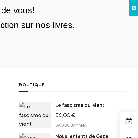
 de vous!
Facebook
Twitter
Instagram
YouTube
TikTok
Telegram
Lien
SE CONNECTER
ion sur nos livres.
Search everything...
NOUS SOUTENIR
BOUTIQUE
ebook
Le fascisme qui vient
tter
36,00
€
tFriendly
il
SAÏD BOUAMAMA
Nous, enfants de Gaza