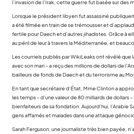
l’invasion de l’Irak, cette guerre fut basée sur de
Lorsque le président libyen fut assassiné publiqu
a été filmée en train de se trémousser et d’applaudi
fertile pour Daech et d’autres jihadistes. Grâce à ell
au péril de leur à travers la Méditerranée, et beau
Les courriels publiés par WikiLeaks ont révélé que l
avec son mari – a reçu des millions de dollars de l’A
bailleurs de fonds de Daech et du terrorisme au M
En tant que secrétaire d’État, Mme Clinton a appr
les temps – d’une valeur de 80 milliards de dollars –
bienfaiteurs de sa fondation. Aujourd’hui, l’Arabie 
gens affamés et malades dans une attaque génocid
Sarah Ferguson, une journaliste très bien payée, n’en