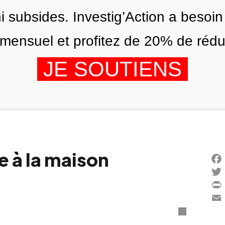
ni subsides. Investig’Action a besoin
ensuel et profitez de 20% de réduct
JE SOUTIENS
ÉDITIONS
NOUS
AGENDA
 à la maison
Fac
Twi
Prin
Ema