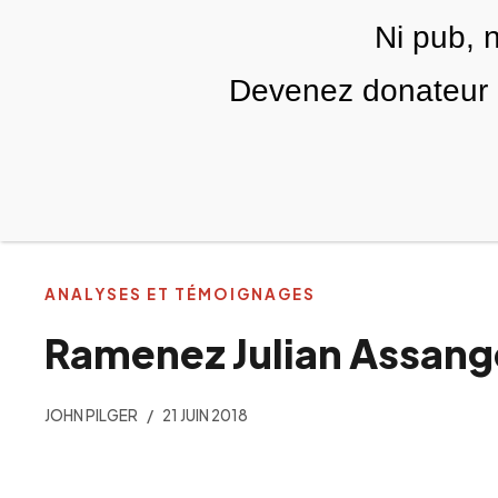
Skip to main content
Ni pub, 
FR
Devenez donateur m
RUBRIQUES
TÉLÉ PALESTINE
VIDÉOS
ANALYSES ET TÉMOIGNAGES
Ramenez Julian Assange
JOHN PILGER
21 JUIN 2018