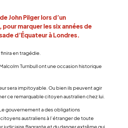
de John Pilger lors d’un
 pour marquer les six années de
ssade d’Équateur à Londres.
finira en tragédie.
Malcolm Turnbull ont une occasion historique
 leur sera impitoyable. Ou bien ils peuvent agir
ener ce remarquable citoyen australien chez lui.
 Le gouvernement a des obligations
citoyens australiens à l’étranger de toute
eur judiciaire flagrante et du danger extrême qui