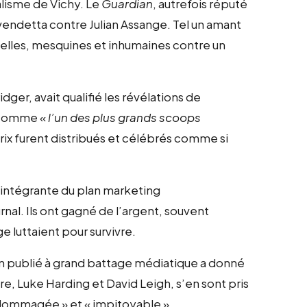
alisme de Vichy. Le
Guardian
, autrefois réputé
endetta contre Julian Assange. Tel un amant
nelles, mesquines et inhumaines contre un
idger, avait qualifié les révélations de
, comme «
l’un des plus grands scoops
prix furent distribués et célébrés comme si
 intégrante du plan marketing
nal. Ils ont gagné de l’argent, souvent
 luttaient pour survivre.
ian publié à grand battage médiatique a donné
ivre, Luke Harding et David Leigh, s’en sont pris
ndommagée » et « impitoyable ».