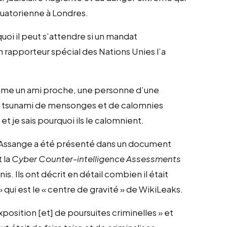
quatorienne à Londres.
uoi il peut s’attendre si un mandat
 rapporteur spécial des Nations Unies l’a
comme un ami proche, une personne d’une
u un tsunami de mensonges et de calomnies
et je sais pourquoi ils le calomnient.
d’Assange a été présenté dans un document
 la
Cyber Counter-intelligence Assessments
 Ils ont décrit en détail combien il était
 qui est le « centre de gravité » de WikiLeaks.
xposition [et] de poursuites criminelles » et