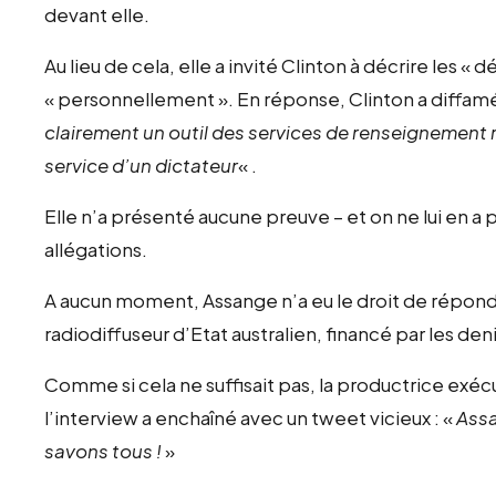
devant elle.
Au lieu de cela, elle a invité Clinton à décrire les « 
« personnellement ». En réponse, Clinton a diffam
clairement un outil des services de renseignement 
service d’un dictateur
« .
Elle n’a présenté aucune preuve – et on ne lui en a
allégations.
A aucun moment, Assange n’a eu le droit de répond
radiodiffuseur d’Etat australien, financé par les deni
Comme si cela ne suffisait pas, la productrice exéc
l’interview a enchaîné avec un tweet vicieux : «
Assa
savons tous !
»