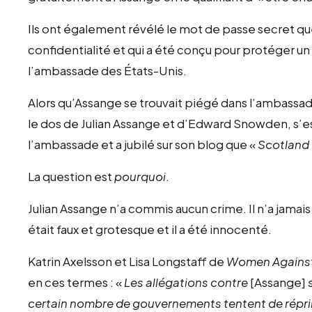
Ils ont également révélé le mot de passe secret que
confidentialité et qui a été conçu pour protéger u
l’ambassade des États-Unis.
Alors qu’Assange se trouvait piégé dans l’ambassade
le dos de Julian Assange et d’Edward Snowden, s’est
l’ambassade et a jubilé sur son blog que «
Scotland Y
La question est
pourquoi
.
Julian Assange n’a commis aucun crime. Il n’a jamai
était faux et grotesque et il a été innocenté.
Katrin Axelsson et Lisa Longstaff de
Women Agains
en ces termes : «
Les allégations contre
[Assange]
certain nombre de gouvernements tentent de répr