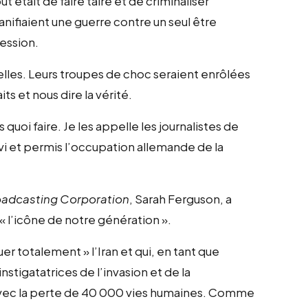
 était de faire taire et de criminaliser
nifiaient une guerre contre un seul être
ression.
lles. Leurs troupes de choc seraient enrôlées
ts et nous dire la vérité.
 quoi faire. Je les appelle les journalistes de
vi et permis l’occupation allemande de la
roadcasting Corporation
, Sarah Ferguson, a
r « l’icône de notre génération ».
 totalement » l’Iran et qui, en tant que
nstigatatrices de l’invasion et de la
 avec la perte de 40 000 vies humaines. Comme