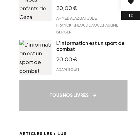
20,00
€
,
AHMED ALAZBAT
JULIE
,
,
FRANCK
KHLOUD DAOUD
PAULINE
BERGER
L’information est un sport de
combat
20,00
€
ADAM BOUITI
TOUS NOS LIVRES
ARTICLES LES + LUS