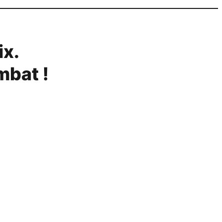
ix.
mbat !