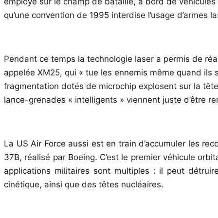
employé sur le champ de bataille, à bord de véhicules
qu’une convention de 1995 interdise l’usage d’armes l
Pendant ce temps la technologie laser a permis de réa
appelée XM25, qui « tue les ennemis même quand ils sont 
fragmentation dotés de microchip explosent sur la tête 
lance-grenades « intelligents » viennent juste d’être r
La US Air Force aussi est en train d’accumuler les rec
37B, réalisé par Boeing. C’est le premier véhicule orb
applications militaires sont multiples : il peut détru
cinétique, ainsi que des têtes nucléaires.