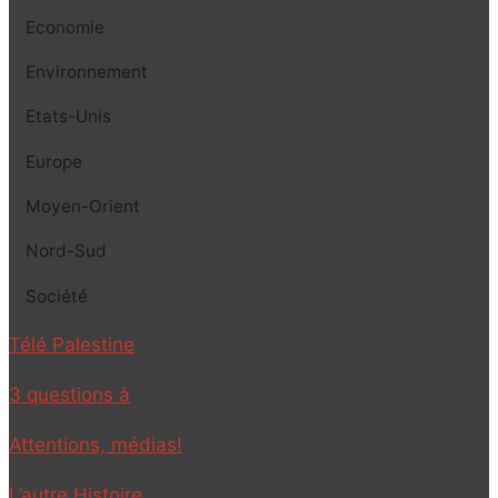
Economie
Environnement
Etats-Unis
Europe
Moyen-Orient
Nord-Sud
Société
Télé Palestine
3 questions à
Attentions, médias!
L’autre Histoire