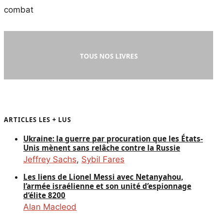
TOUS NOS LIVRES
ARTICLES LES + LUS
Ukraine: la guerre par procuration que les États-
Unis mènent sans relâche contre la Russie
Jeffrey Sachs
,
Sybil Fares
Les liens de Lionel Messi avec Netanyahou,
l’armée israélienne et son unité d’espionnage
d’élite 8200
Alan Macleod