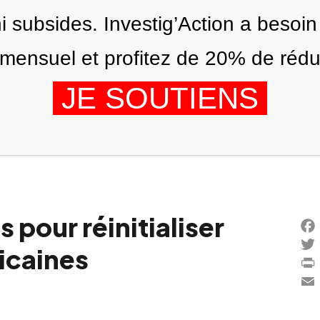
ni subsides. Investig’Action a besoin
ensuel et profitez de 20% de réduct
JE SOUTIENS
ÉDITIONS
NOUS
AGENDA
s pour réinitialiser
Fac
ricaines
Twi
Prin
Ema