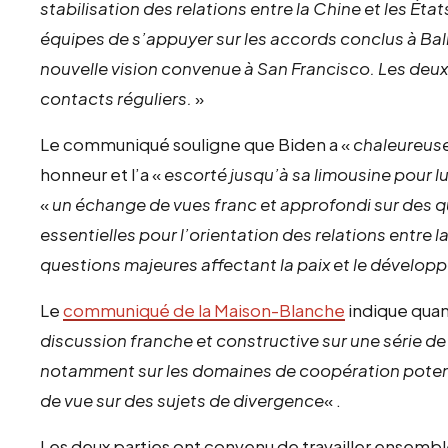
stabilisation des relations entre la Chine et les États
équipes de s’appuyer sur les accords conclus à Bali 
nouvelle vision convenue à San Francisco. Les deux
contacts réguliers.
»
Le communiqué souligne que Biden a «
chaleureus
honneur et l’a «
escorté jusqu’à sa limousine pour lui
«
un échange de vues franc et approfondi sur des q
essentielles pour l’orientation des relations entre l
questions majeures affectant la paix et le dévelo
Le
communiqué de la Maison-Blanche
indique quant
discussion franche et constructive sur une série de
notamment sur les domaines de coopération potenti
de vue sur des sujets de divergence
« .
Les deux parties ont convenu de travailler ensemble s