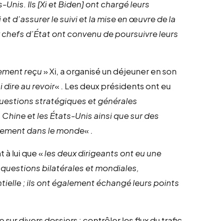
-Unis. Ils [Xi et Biden] ont chargé leurs
et d’assurer le suivi et la mise en œuvre de la
 chefs d’État ont convenu de poursuivre leurs
ement reçu
» Xi, a organisé un déjeuner en son
 dire au revoir
« . Les deux présidents ont eu
uestions stratégiques et générales
a Chine et les États-Unis ainsi que sur des
ppement dans le monde
« .
 à lui que «
les deux dirigeants ont eu une
 questions bilatérales et mondiales,
elle ; ils ont également échangé leurs points
ur divers dossiers : contrôler les flux du trafic