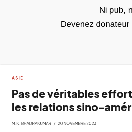
Skip to main content
Ni pub, 
FR
Devenez donateur m
RUBRIQUES
TÉLÉ PALESTINE
VIDÉOS
ASIE
Pas de véritables effort
les relations sino-amé
M.K. BHADRAKUMAR
20 NOVEMBRE 2023