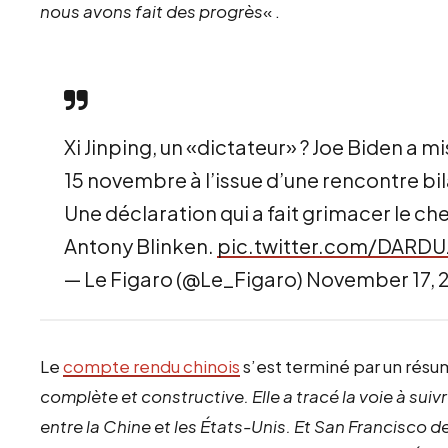
nous avons fait des progrès
« .
Xi Jinping, un «dictateur» ? Joe Biden a m
15 novembre à l’issue d’une rencontre b
Une déclaration qui a fait grimacer le ch
Antony Blinken.
pic.twitter.com/DARD
— Le Figaro (@Le_Figaro)
November 17, 
Le
compte rendu chinois
s’est terminé par un résum
complète et constructive. Elle a tracé la voie à suiv
entre la Chine et les États-Unis. Et San Francisco d