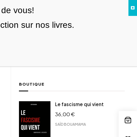
 de vous!
Facebook
Twitter
Instagram
YouTube
TikTok
Telegram
Lien
SE CONNECTER
ion sur nos livres.
Search everything...
NOUS SOUTENIR
BOUTIQUE
ebook
Le fascisme qui vient
tter
36,00
€
tFriendly
il
SAÏD BOUAMAMA