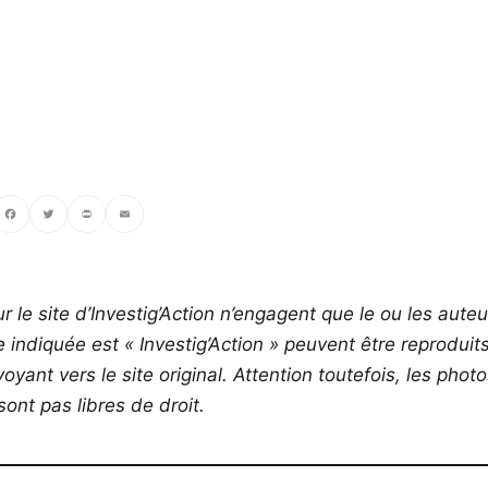
ebook
Twitter
PrintFriendly
Email
r le site d’Investig’Action n’engagent que le ou les auteu
ce indiquée est « Investig’Action » peuvent être reproduit
yant vers le site original.
Attention toutefois, les phot
ont pas libres de droit.