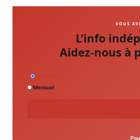
VOUS AV
L’info indé
Aidez-nous à p
Une fois
Mensuel
Pou