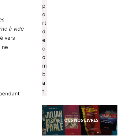
es
rne à vide
é vers
n ne
s
 pendant
TOUS NOS LIVRES