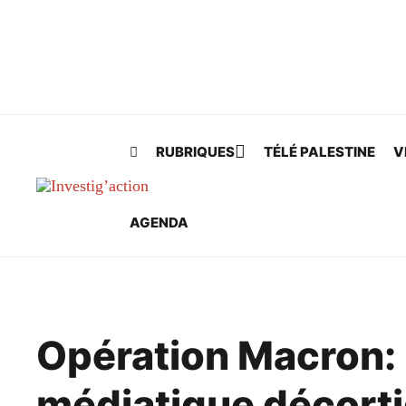
Skip to main content
RUBRIQUES
TÉLÉ PALESTINE
V
AGENDA
Opération Macron: 
médiatique décort