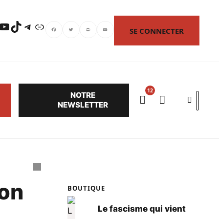
uTube
TikTok
Telegram
Lien
SE CONNECTER
Facebook
Twitter
PrintFriendly
Email
NOTRE
Search
NEWSLETTER
ion
BOUTIQUE
Le fascisme qui vient