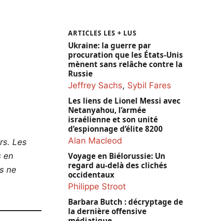
ARTICLES LES + LUS
Ukraine: la guerre par
procuration que les États-Unis
mènent sans relâche contre la
Russie
Jeffrey Sachs
,
Sybil Fares
Les liens de Lionel Messi avec
Netanyahou, l’armée
israélienne et son unité
d’espionnage d’élite 8200
Alan Macleod
rs. Les
s en
Voyage en Biélorussie: Un
regard au-delà des clichés
os ne
occidentaux
Philippe Stroot
Barbara Butch : décryptage de
la dernière offensive
médiatique