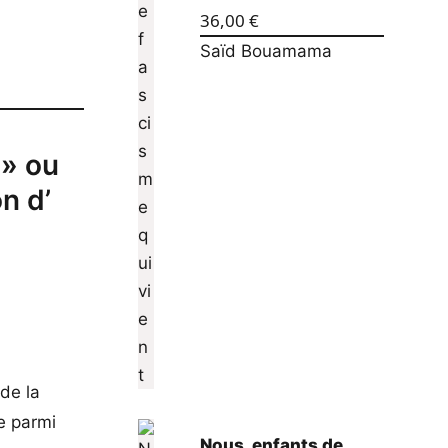
36,00
€
Saïd Bouamama
 » ou
n d’
.
de la
e parmi
Nous, enfants de