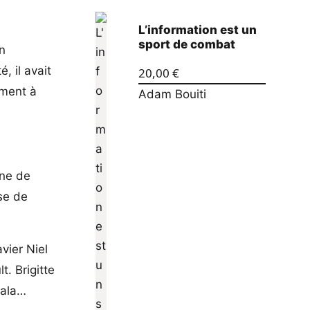
L’information est un
sport de combat
n
, il avait
20,00
€
ement à
Adam Bouiti
une de
se de
vier Niel
. Brigitte
Gala…