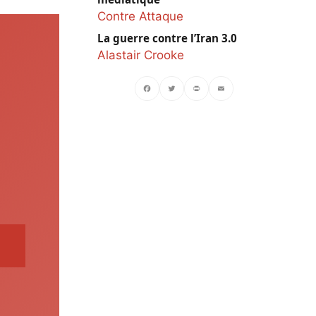
Contre Attaque
La guerre contre l’Iran 3.0
Alastair Crooke
Facebook
Twitter
PrintFriendly
Email