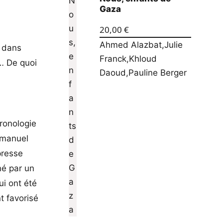
Gaza
20,00
€
Ahmed Alazbat
,
Julie
e dans
Franck
,
Khloud
s… De quoi
Daoud
,
Pauline Berger
hronologie
Emmanuel
presse
né par un
ui ont été
t favorisé