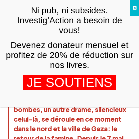
Skip to main content
Ni pub, ni subsides.
FR
Investig’Action a besoin de
vous!
TÉLÉ PALESTINE
Devenez donateur mensuel et
Nord de Gaza : le retour de la famine
profitez de 20% de réduction sur
TÉLÉ PALESTINE
30 MAI 2024
nos livres.
Alors que tous les regard sont 
JE SOUTIENS
tournés vers Rafah, où l’armée 
israélienne brûle désormais les gens 
vivants dans leurs tentes à coups de 
bombes, un autre drame, silencieux 
celui-là, se déroule en ce moment 
dans le nord et la ville de Gaza: le 
retour de la famine. Depuis le 7 mai, 