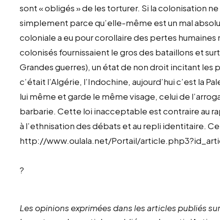
sont « obligés » de les torturer. Si la colonisation n
simplement parce qu’elle-même est un mal absolu.
coloniale a eu pour corollaire des pertes humaines
colonisés fournissaient le gros des bataillons et su
Grandes guerres), un état de non droit incitant les 
c’était l’Algérie, l’Indochine, aujourd’hui c’est la Pal
lui même et garde le même visage, celui de l’arrog
barbarie. Cette loi inacceptable est contraire au
à l’ethnisation des débats et au repli identitaire. Ce
http://www.oulala.net/Portail/article.php3?id_art
?
Les opinions exprimées dans les articles publiés sur