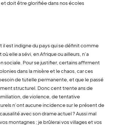
 et doit être glorifiée dans nos écoles
t il est indigne du pays qui se définit comme
ù elle a sévi, en Afrique ou ailleurs, n’a
sociale. Pour se justifier, certains affirment
lonies dans la misère et le chaos, car ces
besoin de tutelle permanente, et que le passé
ement structurel. Donc cent trente ans de
miliation, de violence, de tentative
turels n’ont aucune incidence sur le présent de
e causalité avec son drame actuel ? Aussi mal
vos montagnes ; je brûlerai vos villages et vos