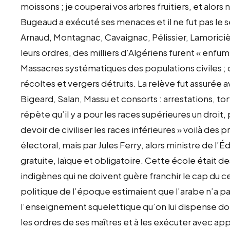
moissons ; je couperai vos arbres fruitiers, et alors
Bugeaud a exécuté ses menaces et il ne fut pas le se
Arnaud, Montagnac, Cavaignac, Pélissier, Lamoricièr
leurs ordres, des milliers d’Algériens furent « enfu
Massacres systématiques des populations civiles ; dou
récoltes et vergers détruits. La relève fut assurée a
Bigeard, Salan, Massu et consorts : arrestations, tort
répète qu’il y a pour les races supérieures un droit, p
devoir de civiliser les races inférieures » voilà de
électoral, mais par Jules Ferry, alors ministre de l’É
gratuite, laïque et obligatoire. Cette école était d
indigènes qui ne doivent guère franchir le cap du cer
politique de l’époque estimaient que l’arabe n’a pa
l’enseignement squelettique qu’on lui dispense doit
les ordres de ses maîtres et à les exécuter avec app