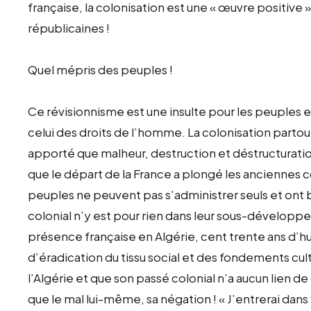
française, la colonisation est une « œuvre positive »
républicaines !
Quel mépris des peuples !
Ce révisionnisme est une insulte pour les peuples e
celui des droits de l’homme. La colonisation partout o
apporté que malheur, destruction et déstructuration 
que le départ de la France a plongé les anciennes co
peuples ne peuvent pas s’administrer seuls et ont 
colonial n’y est pour rien dans leur sous-développ
présence française en Algérie, cent trente ans d’hu
d’éradication du tissu social et des fondements cul
l’Algérie et que son passé colonial n’a aucun lien d
que le mal lui-même, sa négation ! « J’entrerai dans 