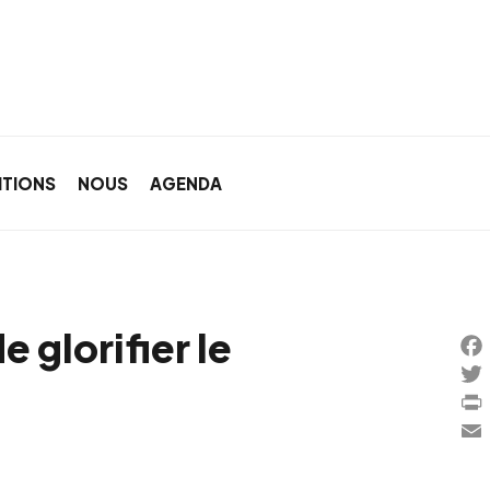
ITIONS
NOUS
AGENDA
e glorifier le
Fa
Twi
Pri
Ema