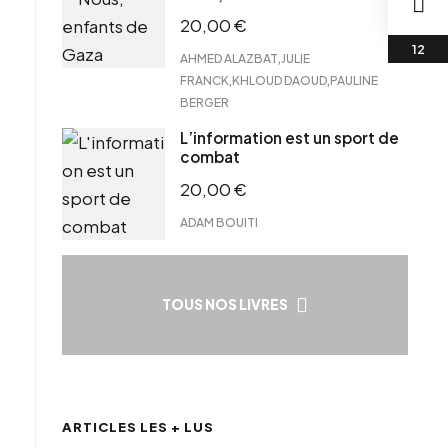
20,00
€
,
AHMED ALAZBAT
JULIE
,
,
FRANCK
KHLOUD DAOUD
PAULINE
BERGER
L’information est un sport de
combat
20,00
€
ADAM BOUITI
TOUS NOS LIVRES
ARTICLES LES + LUS