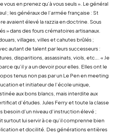
 ne vous en prenez qu’à vous seuls ». Le général
ul ; les généraux de l’armée française : St
e avaient élevé la razzia en doctrine. Sous
més » dans des fours crématoires artisanaux.
ars, villages, villes et cahutes brûlés ;
vec autant de talent par leurs successeurs :
ures, disparitions, assassinats, viols, etc…. « Je
arce qu’il y a un devoir pour elles. Elles ont le
s propos tenus non pas par un Le Pen en meeting
ducation et initiateur de l’école unique,
estinée aux bons blancs, mais interdite aux
tificat d’études. Jules Ferry et toute la classe
s besoin d’un niveau d’instruction élevé ;
 surtout lui servir à ce qu’il comprenne bien
lication et docilité. Des générations entières