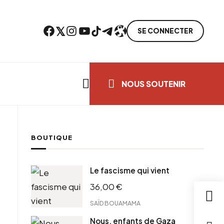
Facebook
Twitter
Instagram
YouTube
TikTok
Telegram
Lien
SE CONNECTER
Search everything...
NOUS SOUTENIR
BOUTIQUE
cebook
Le fascisme qui vient
tter
36,00
€
ntFriendly
il
SAÏD BOUAMAMA
Nous, enfants de Gaza