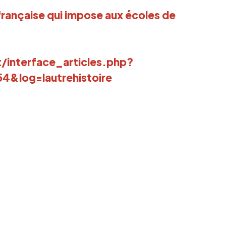
 française qui impose aux écoles de
t/interface_articles.php?
&log=lautrehistoire