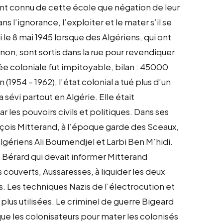
ont connu de cette école que négation de leur
ns l’ignorance, l’exploiter et le mater s’il se
i le 8 mai 1945 lorsque des Algériens, qui ont
non, sont sortis dans la rue pour revendiquer
mée coloniale fut impitoyable, bilan : 45000
(1954 – 1962), l’état colonial a tué plus d’un
 sévi partout en Algérie. Elle était
r les pouvoirs civils et politiques. Dans ses
çois Mitterand, à l’époque garde des Sceaux,
 algériens Ali Boumendjel et Larbi Ben M’hidi.
e Bérard qui devait informer Mitterand
couverts, Aussaresses, à liquider les deux
s. Les techniques Nazis de l’électrocution et
 plus utilisées. Le criminel de guerre Bigeard
 que les colonisateurs pour mater les colonisés