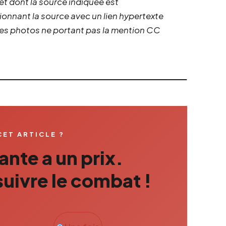
 et dont la source indiquée est
ionnant la source avec un lien hypertexte
 les photos ne portant pas la mention CC
CET ARTICLE ?
nte a un prix.
uivre le combat !