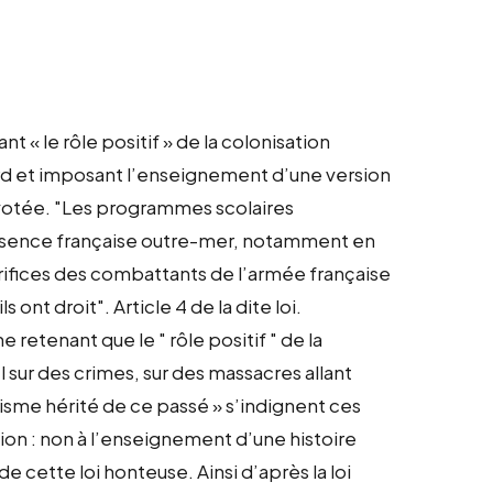
t « le rôle positif » de la colonisation
d et imposant l’enseignement d’une version
ut votée. "Les programmes scolaires
 présence française outre-mer, notamment en
acrifices des combattants de l’armée française
s ont droit". Article 4 de la dite loi.
e retenant que le " rôle positif " de la
 sur des crimes, sur des massacres allant
acisme hérité de ce passé » s’indignent ces
ation : non à l’enseignement d’une histoire
de cette loi honteuse. Ainsi d’après la loi