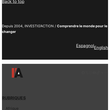
Back to top
Depuis 2004, INVESTIG’ACTION /
Comprendre le monde pour le
changer
Espagnol
English
Facebook
LinkedIn
Instagram
YouTube
TikTok
Tele
Lie
RUBRIQUES
Afrique