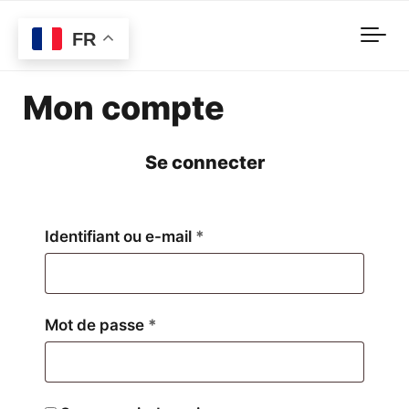
Skip to main content
FR
Mon compte
Se connecter
Obligatoire
Identifiant ou e-mail
*
Obligatoire
Mot de passe
*