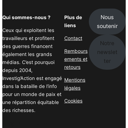
Nous
Qui sommes-nous ?
Plus de
soutenir
liens
Ceux qui exploitent les
travailleurs et profitent
Contact
Notre
des guerres financent
Rembours
newslet
également les grands
ements et
ter
médias. C’est pourquoi
retours
depuis 2004,
Investig’Action est engagé
Mentions
dans la bataille de l’info
légales
pour un monde de paix et
Cookies
une répartition équitable
des richesses.
Facebook
Twitter
Instagram
YouTube
TikTok
Telegram
Lien