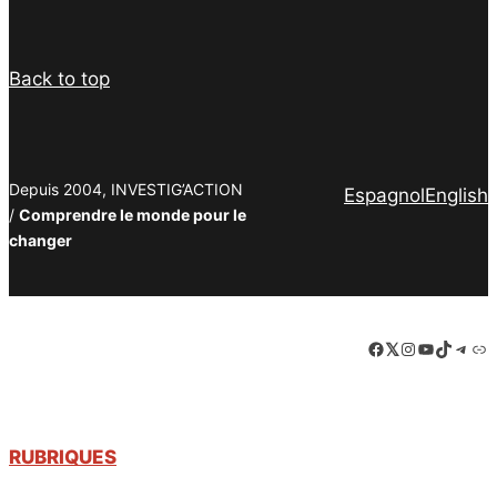
Back to top
Depuis 2004, INVESTIG’ACTION
Espagnol
English
/
Comprendre le monde pour le
changer
Facebook
LinkedIn
Instagram
YouTube
TikTok
Tele
Lie
RUBRIQUES