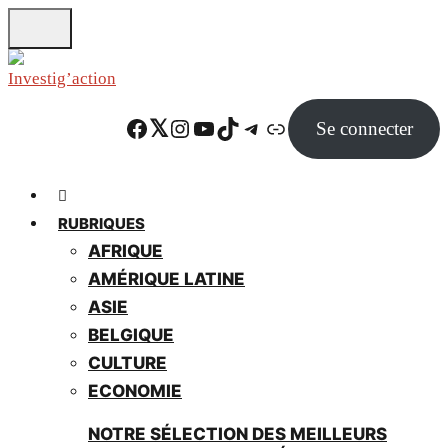
Skip
to
main
content
Facebook
Twitter
Instagram
YouTube
TikTok
Telegram
Lien
Se connecter
RUBRIQUES
AFRIQUE
AMÉRIQUE LATINE
ASIE
BELGIQUE
CULTURE
ECONOMIE
NOTRE SÉLECTION DES MEILLEURS