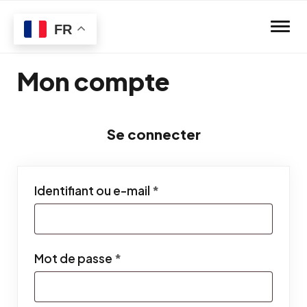
Skip to main content
FR
Mon compte
Se connecter
Obligatoire
Identifiant ou e-mail
*
Obligatoire
Mot de passe
*