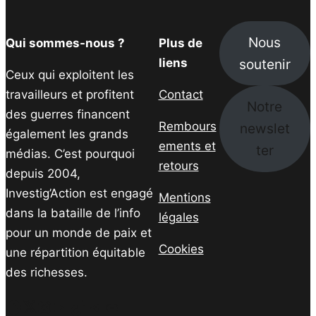
Nous
Qui sommes-nous ?
Plus de
soutenir
liens
Ceux qui exploitent les
travailleurs et profitent
Contact
Notre
des guerres financent
Rembours
newslet
également les grands
ements et
ter
médias. C’est pourquoi
retours
depuis 2004,
Investig’Action est engagé
Mentions
dans la bataille de l’info
légales
pour un monde de paix et
Cookies
une répartition équitable
des richesses.
Facebook
Twitter
Instagram
YouTube
TikTok
Telegram
Lien