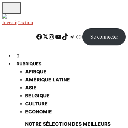
Skip
to
main
content
Facebook
Twitter
Instagram
YouTube
TikTok
Telegram
Lien
Se connecter
RUBRIQUES
AFRIQUE
AMÉRIQUE LATINE
ASIE
BELGIQUE
CULTURE
ECONOMIE
NOTRE SÉLECTION DES MEILLEURS