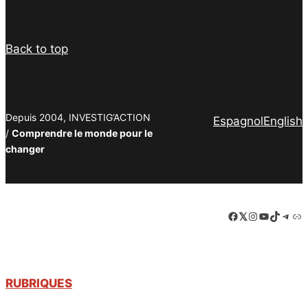
Back to top
Depuis 2004, INVESTIG’ACTION
Espagnol
English
/
Comprendre le monde pour le
changer
Facebook
LinkedIn
Instagram
YouTube
TikTok
Tele
Lie
RUBRIQUES