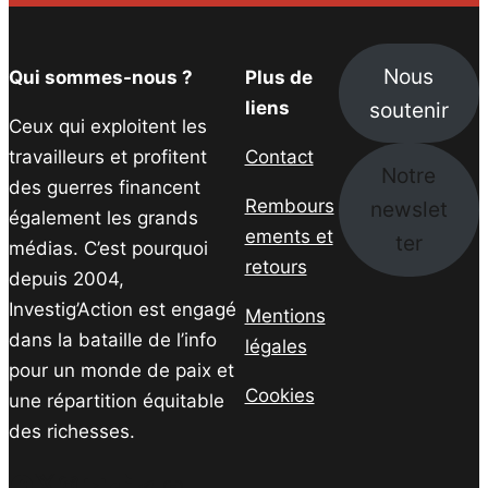
Nous
Qui sommes-nous ?
Plus de
soutenir
liens
Ceux qui exploitent les
travailleurs et profitent
Contact
Notre
des guerres financent
Rembours
newslet
également les grands
ements et
ter
médias. C’est pourquoi
retours
depuis 2004,
Investig’Action est engagé
Mentions
dans la bataille de l’info
légales
pour un monde de paix et
Cookies
une répartition équitable
des richesses.
Facebook
Twitter
Instagram
YouTube
TikTok
Telegram
Lien