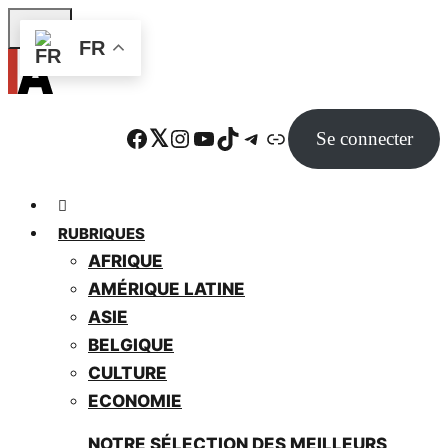
Skip
FR
to
main
content
Facebook
Twitter
Instagram
YouTube
TikTok
Telegram
Lien
Se connecter
RUBRIQUES
AFRIQUE
AMÉRIQUE LATINE
ASIE
BELGIQUE
CULTURE
ECONOMIE
NOTRE SÉLECTION DES MEILLEURS