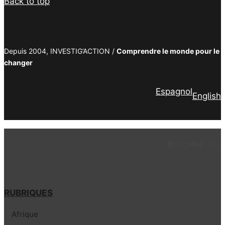
Back to top
Depuis 2004, INVESTIG’ACTION /
Comprendre le monde pour le
changer
Espagnol
English
Facebook
LinkedIn
Instagram
YouTube
TikTok
Tele
Lie
RUBRIQUES
Afrique