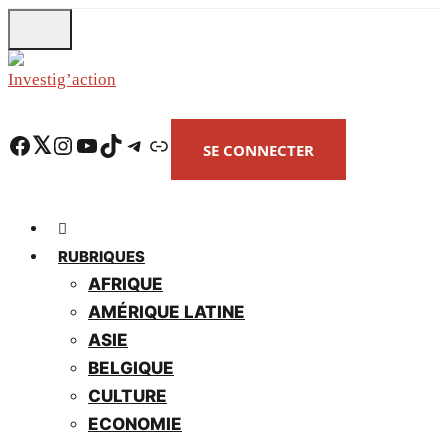
Skip
to
main
content
Facebook
Twitter
Instagram
YouTube
TikTok
Telegram
Lien
SE CONNECTER
RUBRIQUES
AFRIQUE
AMÉRIQUE LATINE
ASIE
BELGIQUE
CULTURE
ECONOMIE