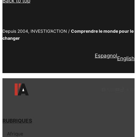
Back to top
Depuis 2004, INVESTIG’ACTION /
Comprendre le monde pour le
changer
Espagnol
English
Facebook
LinkedIn
Instagram
YouTube
TikTok
Tele
Lie
RUBRIQUES
Afrique