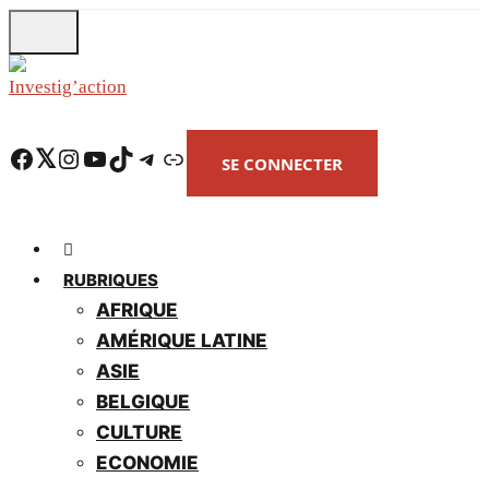
Skip
to
main
content
Facebook
Twitter
Instagram
YouTube
TikTok
Telegram
Lien
SE CONNECTER
RUBRIQUES
AFRIQUE
AMÉRIQUE LATINE
ASIE
BELGIQUE
CULTURE
ECONOMIE