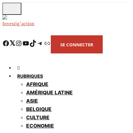
Skip
to
main
content
Facebook
Twitter
Instagram
YouTube
TikTok
Telegram
Lien
SE CONNECTER
RUBRIQUES
AFRIQUE
AMÉRIQUE LATINE
ASIE
BELGIQUE
CULTURE
ECONOMIE