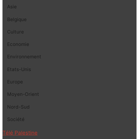
Asie
Belgique
Culture
Economie
Environnement
Etats-Unis
Europe
Moyen-Orient
Nord-Sud
Société
Télé Palestine