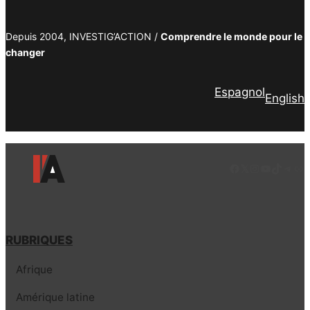
Depuis 2004, INVESTIG’ACTION /
Comprendre le monde pour le
changer
Espagnol
English
Facebook
LinkedIn
Instagram
YouTube
TikTok
Tele
Lie
RUBRIQUES
Afrique
Amérique latine