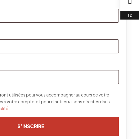
re
gatoire
toire
ront utilisées pour vous accompagner au cours de votre
cès à votre compte, et pour d’autres raisons décrites dans
alité
.
S’INSCRIRE