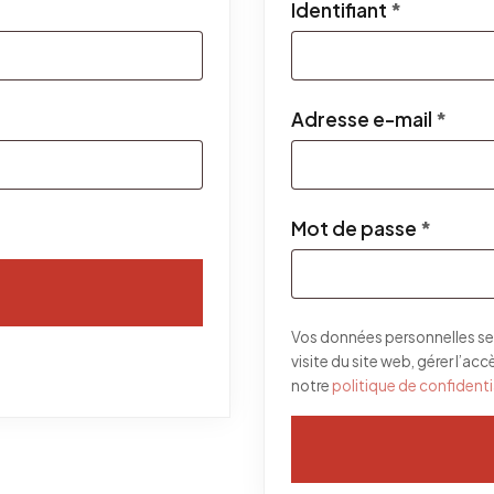
Obligatoi
Identifiant
*
Obli
Adresse e-mail
*
Obliga
Mot de passe
*
Vos données personnelles se
visite du site web, gérer l’ac
notre
politique de confidenti