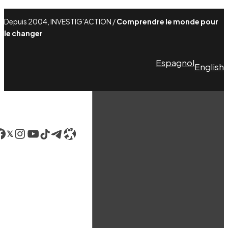
Depuis 2004, INVESTIG’ACTION /
Comprendre le monde pour
le changer
Espagnol
English
acebook
LinkedIn
Instagram
YouTube
TikTok
Telegram
Lien