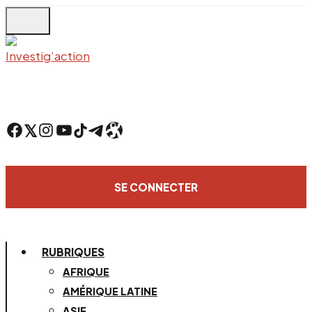
Skip
to
main
content
Facebook
Twitter
Instagram
YouTube
TikTok
Telegram
Lien
SE CONNECTER
RUBRIQUES
AFRIQUE
AMÉRIQUE LATINE
ASIE