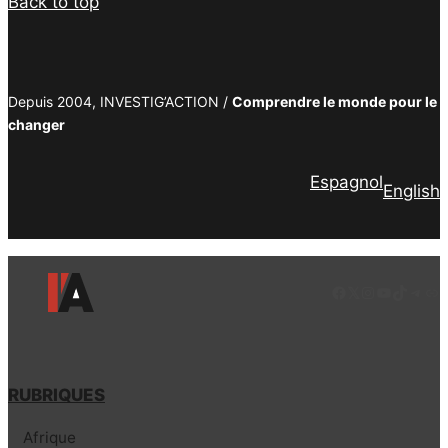
Back to top
Depuis 2004, INVESTIG’ACTION /
Comprendre le monde pour le
changer
Espagnol
English
Facebook
LinkedIn
Instagram
YouTube
TikTok
Tele
Lie
RUBRIQUES
Afrique