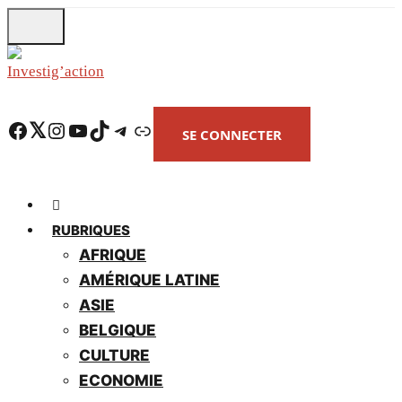
Skip
to
main
content
Facebook
Twitter
Instagram
YouTube
TikTok
Telegram
Lien
SE CONNECTER
RUBRIQUES
AFRIQUE
AMÉRIQUE LATINE
ASIE
BELGIQUE
CULTURE
ECONOMIE