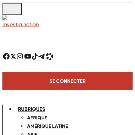
Skip
to
main
content
Facebook
Twitter
Instagram
YouTube
TikTok
Telegram
Lien
SE CONNECTER
RUBRIQUES
AFRIQUE
AMÉRIQUE LATINE
ASIE