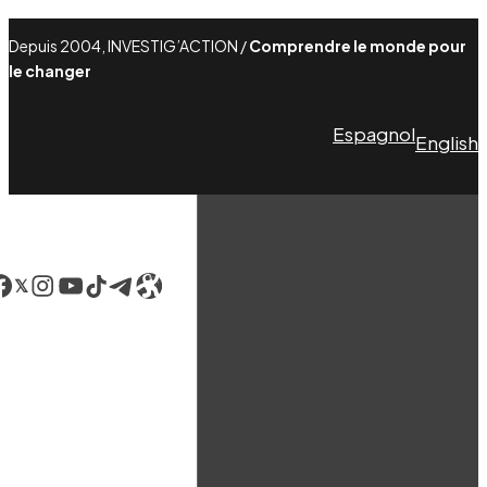
Depuis 2004, INVESTIG’ACTION /
Comprendre le monde pour
le changer
Espagnol
English
acebook
LinkedIn
Instagram
YouTube
TikTok
Telegram
Lien