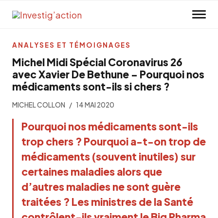
Skip to main content
ANALYSES ET TÉMOIGNAGES
Michel Midi Spécial Coronavirus 26
avec Xavier De Bethune – Pourquoi nos
médicaments sont-ils si chers ?
MICHEL COLLON
14 MAI 2020
Pourquoi nos médicaments sont-ils
trop chers ? Pourquoi a-t-on trop de
médicaments (souvent inutiles) sur
certaines maladies alors que
d’autres maladies ne sont guère
traitées ? Les ministres de la Santé
contrôlent-ils vraiment le Big Pharma