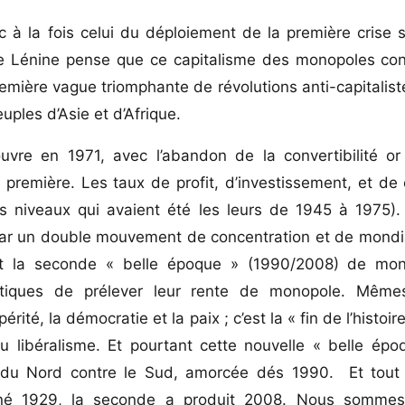
 à la fois celui du déploiement de la première crise 
que Lénine pense que ce capitalisme des monopoles con
emière vague triomphante de révolutions anti-capitalist
ples d’Asie et d’Afrique.
vre en 1971, avec l’abandon de la convertibilité or 
première. Les taux de profit, d’investissement, et de
es niveaux qui avaient été les leurs de 1945 à 1975).
r un double mouvement de concentration et de mondiali
ont la seconde « belle époque » (1990/2008) de mond
istiques de prélever leur rente de monopole. Même
ité, la démocratie et la paix ; c’est la « fin de l’histoi
 libéralisme. Et pourtant cette nouvelle « belle époq
e du Nord contre le Sud, amorcée dés 1990. Et tou
donné 1929, la seconde a produit 2008. Nous somme