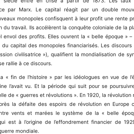
e siècle entre en crise à partir de 1873. Les taux 
ence par Marx. Le capital réagit par un double mo
veaux monopoles confisquent à leur profit une rente p
 du travail. Ils accélèrent la conquête coloniale de la p
l envol des profits. Elles ouvrent la « belle époque » 
e du capital des monopoles financiarisés. Les discour
ission civilisatrice »), qualifient la mondialisation de 
e rallie à ce discours.
« fin de l’histoire » par les idéologues en vue de l’
 l’avait vu. Et la période qui suit pour se poursuivr
e de « guerres et révolutions ». En 1920, la révolution 
près la défaite des espoirs de révolution en Europe c
contre vents et marées le système de la « belle épo
ui est à l’origine de l’effondrement financier de 192
 guerre mondiale.