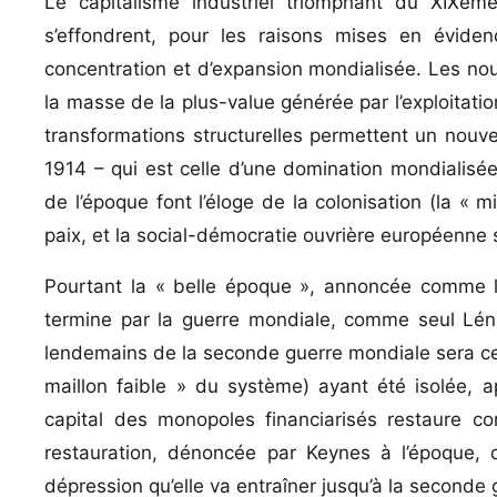
Le capitalisme industriel triomphant du XIXèm
s’effondrent, pour les raisons mises en évid
concentration et d’expansion mondialisée. Les nou
la masse de la plus-value générée par l’exploitation
transformations structurelles permettent un nouve
1914 – qui est celle d’une domination mondialisé
de l’époque font l’éloge de la colonisation (la « m
paix, et la social-démocratie ouvrière européenne s
Pourtant la « belle époque », annoncée comme la 
termine par la guerre mondiale, comme seul Lénine
lendemains de la seconde guerre mondiale sera cell
maillon faible » du système) ayant été isolée, a
capital des monopoles financiarisés restaure 
restauration, dénoncée par Keynes à l’époque, q
dépression qu’elle va entraîner jusqu’à la seconde