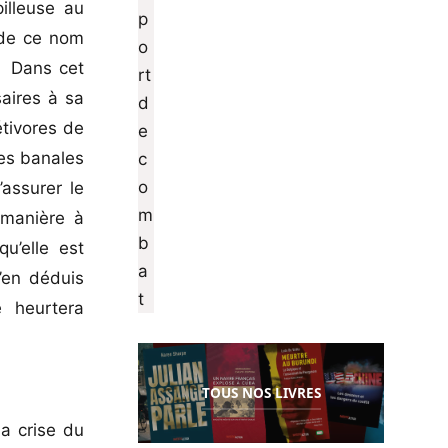
illeuse au
 de ce nom
e. Dans cet
saires à sa
étivores de
ces banales
’assurer le
 manière à
u’elle est
J’en déduis
e heurtera
TOUS NOS LIVRES
la crise du