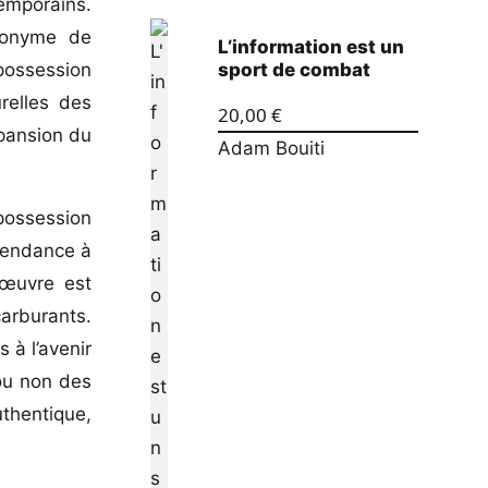
temporains.
ynonyme de
L’information est un
possession
sport de combat
relles des
20,00
€
xpansion du
Adam Bouiti
épossession
 tendance à
 œuvre est
carburants.
 à l’avenir
ou non des
uthentique,