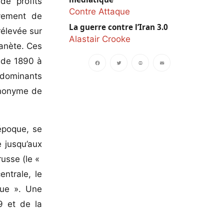
de profits
Contre Attaque
uvement de
La guerre contre l’Iran 3.0
rélevée sur
Alastair Crooke
lanète. Ces
– de 1890 à
s dominants
Facebook
Twitter
PrintFriendly
Email
synonyme de
époque, se
e jusqu’aux
russe (le «
entrale, le
que ». Une
9 et de la