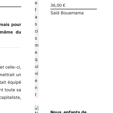
36,00
€
Saïd Bouamama
 mais pour
s-même du
t celle-ci,
mettrait un
tait équipé
t toute sa
apitaliste,
Nous, enfants de