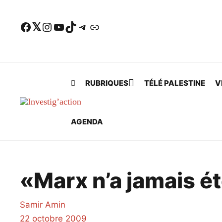
Skip to main content
Facebook
Twitter
Instagram
YouTube
TikTok
Telegram
Lien
RUBRIQUES
TÉLÉ PALESTINE
V
AGENDA
«Marx n’a jamais ét
Samir Amin
22 octobre 2009