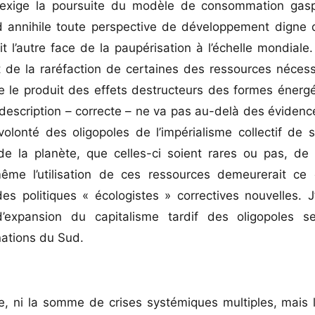
u’exige la poursuite du modèle de consommation gasp
rd annihile toute perspective de développement digne
t l’autre face de la paupérisation à l’échelle mondial
uit de la raréfaction de certaines des ressources néces
e le produit des effets destructeurs des formes énerg
description – correcte – ne va pas au-delà des éviden
olonté des oligopoles de l’impérialisme collectif de s
de la planète, que celles-ci soient rares ou pas, de
même l’utilisation de ces ressources demeurerait ce q
es politiques « écologistes » correctives nouvelles. 
’expansion du capitalisme tardif des oligopoles s
nations du Sud.
ère, ni la somme de crises systémiques multiples, mais 