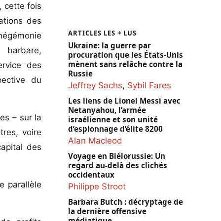
 cette fois
ations des
ARTICLES LES + LUS
l’hégémonie
Ukraine: la guerre par
n barbare,
procuration que les États-Unis
mènent sans relâche contre la
ervice des
Russie
pective du
Jeffrey Sachs
,
Sybil Fares
Les liens de Lionel Messi avec
Netanyahou, l’armée
es – sur la
israélienne et son unité
d’espionnage d’élite 8200
res, voire
Alan Macleod
capital des
Voyage en Biélorussie: Un
regard au-delà des clichés
occidentaux
e parallèle
Philippe Stroot
Barbara Butch : décryptage de
la dernière offensive
médiatique