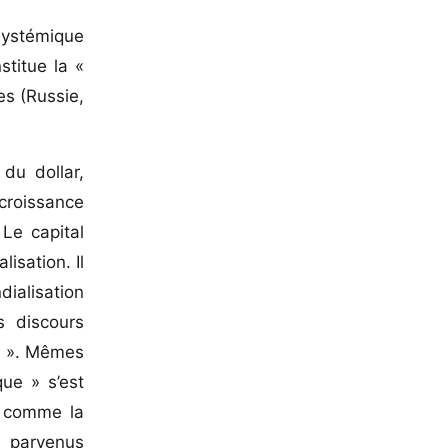
systémique
stitue la «
es (Russie,
du dollar,
 croissance
 Le capital
sation. Il
ialisation
s discours
re ». Mêmes
ue » s’est
t comme la
s parvenus