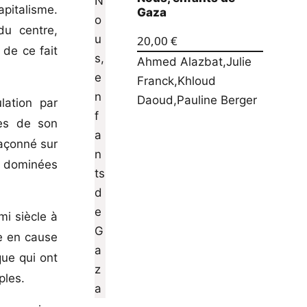
apitalisme.
Gaza
du centre,
20,00
€
 de ce fait
Ahmed Alazbat
,
Julie
Franck
,
Khloud
Daoud
,
Pauline Berger
lation par
pes de son
façonné sur
s dominées
mi siècle à
se en cause
que qui ont
ples.