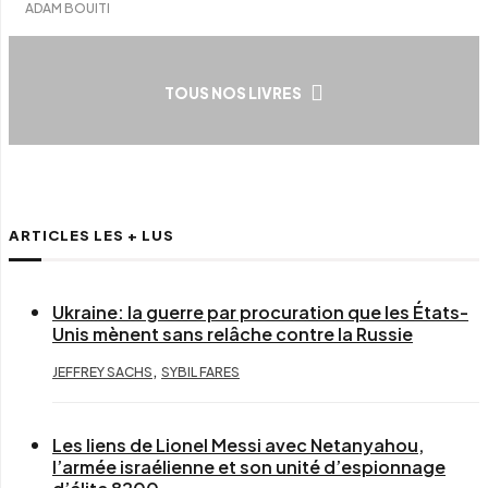
ADAM BOUITI
TOUS NOS LIVRES
ARTICLES LES + LUS
Ukraine: la guerre par procuration que les États-
Unis mènent sans relâche contre la Russie
,
JEFFREY SACHS
SYBIL FARES
Les liens de Lionel Messi avec Netanyahou,
l’armée israélienne et son unité d’espionnage