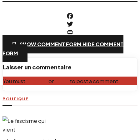
Facebook
Twitter
PrintFriendly
SHOW COMMENT FORM
HIDE COMMENT
Email
FORM
Laisser un commentaire
You must
Register
or
Login
to post a comment.
BOUTIQUE