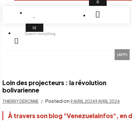
0
Search
everything...
(AFP)
Loin des projecteurs : la révolution
bolivarienne
Posted on
THIERRY DERONNE
9 AVRIL 2024
9 AVRIL 2024
À travers son blog "Venezuelainfos", en d