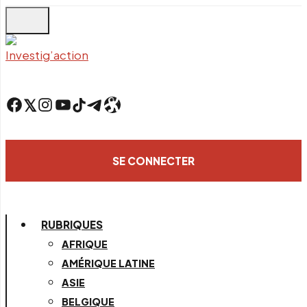
Skip
to
main
content
Facebook
Twitter
Instagram
YouTube
TikTok
Telegram
Lien
SE CONNECTER
RUBRIQUES
AFRIQUE
AMÉRIQUE LATINE
ASIE
BELGIQUE