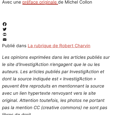
Avec une
préface originale
de Michel Collon
Facebook
Twitter
PrintFriendly
Email
Publié dans
La rubrique de Robert Charvin
Les opinions exprimées dans les articles publiés sur
le site d’Investig’Action n’engagent que le ou les
auteurs. Les articles publiés par Investig’Action et
dont la source indiquée est « Investig’Action »
peuvent être reproduits en mentionnant la source
avec un lien hypertexte renvoyant vers le site
original.
Attention toutefois, les photos ne portant
pas la mention CC (creative commons) ne sont pas
libres de droit.