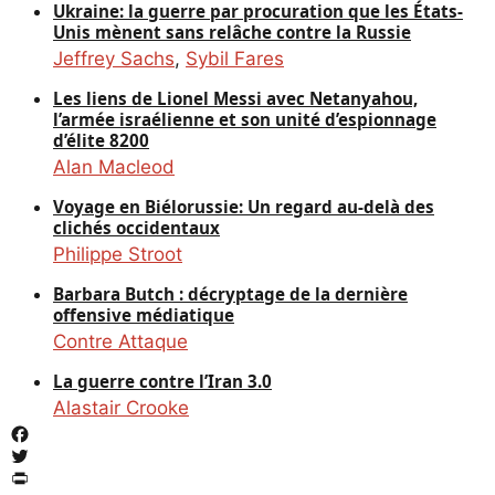
Ukraine: la guerre par procuration que les États-
Unis mènent sans relâche contre la Russie
Jeffrey Sachs
,
Sybil Fares
Les liens de Lionel Messi avec Netanyahou,
l’armée israélienne et son unité d’espionnage
d’élite 8200
Alan Macleod
Voyage en Biélorussie: Un regard au-delà des
clichés occidentaux
Philippe Stroot
Barbara Butch : décryptage de la dernière
offensive médiatique
Contre Attaque
La guerre contre l’Iran 3.0
Alastair Crooke
Facebook
Twitter