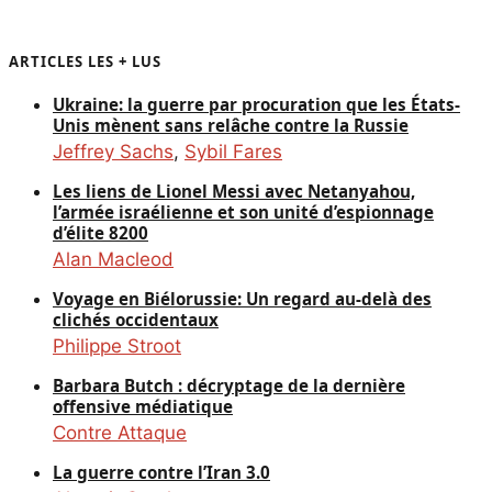
ARTICLES LES + LUS
Ukraine: la guerre par procuration que les États-
Unis mènent sans relâche contre la Russie
Jeffrey Sachs
,
Sybil Fares
Les liens de Lionel Messi avec Netanyahou,
l’armée israélienne et son unité d’espionnage
d’élite 8200
Alan Macleod
Voyage en Biélorussie: Un regard au-delà des
clichés occidentaux
Philippe Stroot
Barbara Butch : décryptage de la dernière
offensive médiatique
Contre Attaque
La guerre contre l’Iran 3.0