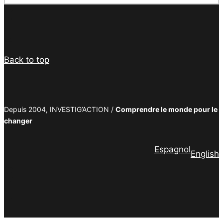
Facebook
Twitter
PrintFriendly
Email
Back to top
Depuis 2004, INVESTIG’ACTION /
Comprendre le monde pour le
changer
Espagnol
English
Facebook
Twitter
PrintFriendly
Email