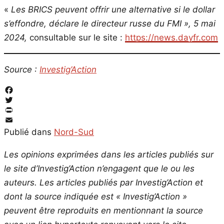
«
Les BRICS peuvent offrir une alternative si le dollar
s’effondre, déclare le directeur russe du FMI », 5 mai
2024,
consultable sur le site :
https://news.dayfr.com
Source :
Investig’Action
Facebook
Twitter
PrintFriendly
Email
Publié dans
Nord-Sud
Les opinions exprimées dans les articles publiés sur
le site d’Investig’Action n’engagent que le ou les
auteurs. Les articles publiés par Investig’Action et
dont la source indiquée est « Investig’Action »
peuvent être reproduits en mentionnant la source