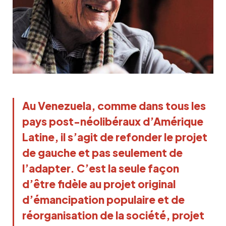
Au Venezuela, comme dans tous les
pays post-néolibéraux d’Amérique
Latine, il s’agit de refonder le projet
de gauche et pas seulement de
l’adapter. C’est la seule façon
d’être fidèle au projet original
d’émancipation populaire et de
réorganisation de la société, projet