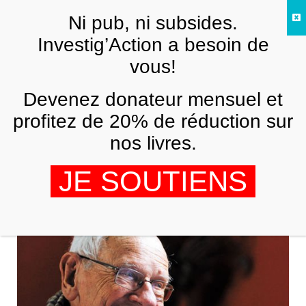
Skip to main content
Ni pub, ni subsides.
FR
Investig’Action a besoin de
vous!
AMÉRIQUE LATINE
Devenez donateur mensuel et
Le Venezuela d’aujourd’hui et de
demain
profitez de 20% de réduction sur
nos livres.
COLLECTIF CONTRE LES VIOLENCES ET DISCRIMINATIONS
DANS LES A
JE SOUTIENS
6 JUIN 2017