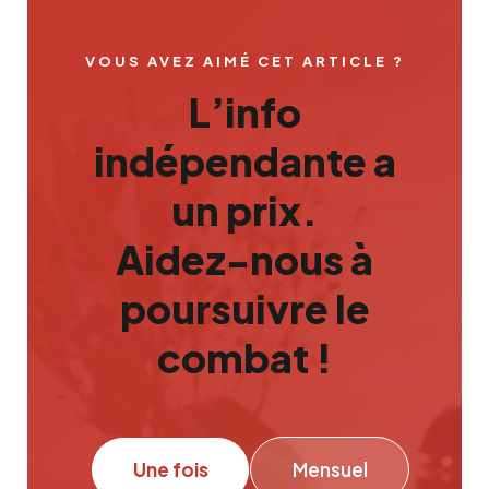
VOUS AVEZ AIMÉ CET ARTICLE ?
L’info
indépendante a
un prix.
Aidez-nous à
poursuivre le
combat !
Une fois
Mensuel