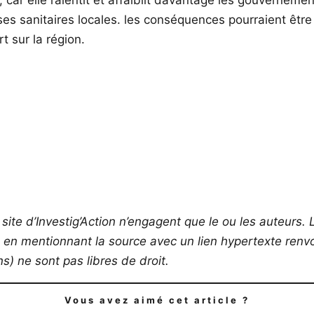
r elle ralentit et affaiblit davantage les gouvernements
ises sanitaires locales. les conséquences pourraient êt
t sur la région.
site d’Investig’Action n’engagent que le ou les auteurs. L
s en mentionnant la source avec un lien hypertexte renvoy
) ne sont pas libres de droit.
Vous avez aimé cet article ?