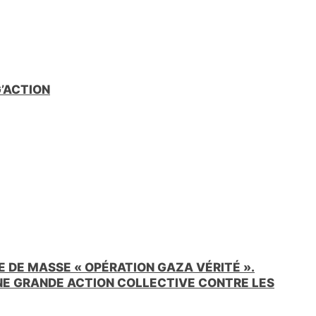
e
n
d
l
y
G’ACTION
 DE MASSE « OPÉRATION GAZA VÉRITÉ ».
UNE GRANDE ACTION COLLECTIVE CONTRE LES