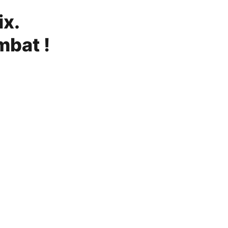
ix.
mbat !