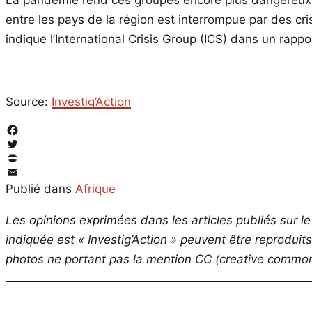
La pandémie rend ces groupes encore plus dangereux, ca
entre les pays de la région est interrompue par des cr
indique l’International Crisis Group (ICS) dans un rappor
Source:
Investig’Action
Facebook
Twitter
PrintFriendly
Email
Publié dans
Afrique
Les opinions exprimées dans les articles publiés sur le 
indiquée est « Investig’Action » peuvent être reproduit
photos ne portant pas la mention CC (creative commons