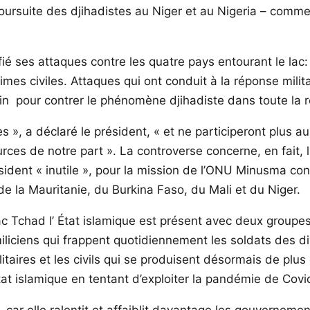
poursuite des djihadistes au Niger et au Nigeria – comme
é ses attaques contre les quatre pays entourant le lac: 
mes civiles. Attaques qui ont conduit à la réponse milit
rrain pour contrer le phénomène djihadiste dans toute la 
ères », a déclaré le président, « et ne participeront plus 
ces de notre part ». La controverse concerne, en fait, l
sident « inutile », pour la mission de l’ONU Minusma cont
de la Mauritanie, du Burkina Faso, du Mali et du Niger.
 Tchad l’ État islamique est présent avec deux groupes 
 miliciens qui frappent quotidiennement les soldats des 
litaires et les civils qui se produisent désormais de pl
État islamique en tentant d’exploiter la pandémie de Covi