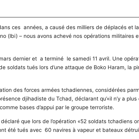
ns ces années, a causé des milliers de déplacés et la m
 Itno (Ibi) – nous avons achevé nos opérations militaire
s dernier et a terminé le samedi 11 avril. Une opératio
e soldats tués lors d’une attaque de Boko Haram, la pir
putation des forces armées tchadiennes, considérées parm
résence djihadiste du Tchad, déclarant qu’«il n’y a plus
és comme bases d’appui par le groupe terroriste.
déclaré que lors de l’opération «52 soldats tchadiens o
 ont été tués avec 60 navires à vapeur et bateaux détrui