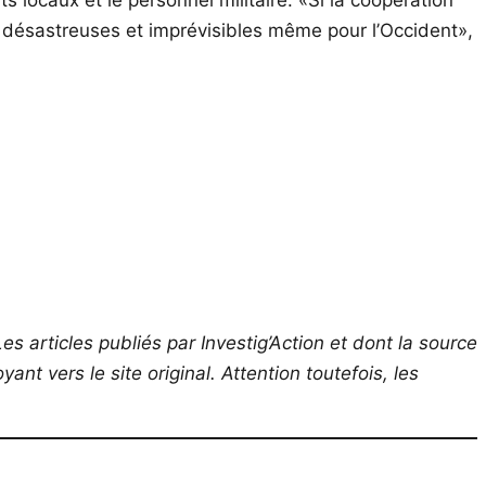
 locaux et le personnel militaire. «Si la coopération
re désastreuses et imprévisibles même pour l’Occident»,
es articles publiés par Investig’Action et dont la source
ant vers le site original.
Attention toutefois, les