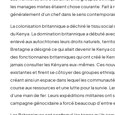
les mariages mixtes étaient chose courante. Fait 
généralement d’un chef dans le sens contemporai
La colonisation britannique a déchiré le tissu socia
du Kenya. La domination britannique a débuté avec 
enlevé aux autochtones leurs droits naturels, territo
Bretagne a désigné ce qui allait devenir le Kenya
des fonctionnaires britanniques qui ont créé le Keny
jamais consulter les Kényans eux-mêmes. Ces nouv
existantes et firent se côtoyer des groupes ethniqu
créant ainsi un espace dans lequel les communaut
course aux ressources et une lutte pour la survie. 
d’une main de fer. Leurs expéditions militaires ont s
campagne génocidaire a forcé beaucoup d’entre e
Les Britanniques ont confisqué les terres qu’ils convoi