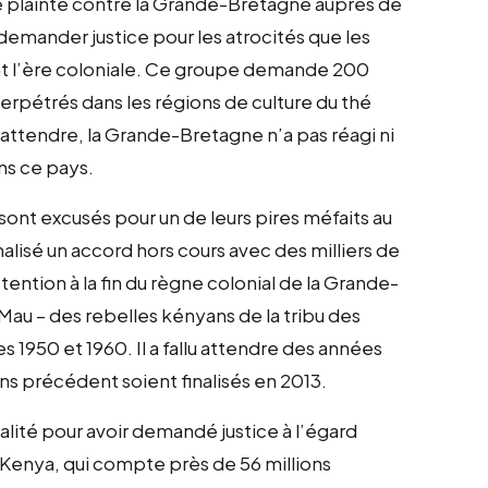
é plainte contre la Grande-Bretagne auprès de
emander justice pour les atrocités que les
t l’ère coloniale. Ce groupe demande 200
perpétrés dans les régions de culture du thé
attendre, la Grande-Bretagne n’a pas réagi ni
ns ce pays.
 sont excusés pour un de leurs pires méfaits au
alisé un accord hors cours avec des milliers de
ntion à la fin du règne colonial de la Grande-
Mau – des rebelles kényans de la tribu des
s 1950 et 1960. Il a fallu attendre des années
ns précédent soient finalisés en 2013.
alité pour avoir demandé justice à l’égard
 Kenya, qui compte près de 56 millions