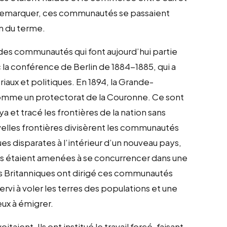
à remarquer, ces communautés se passaient
n du terme.
l des communautés qui font aujourd’hui partie
la conférence de Berlin de 1884-1885, qui a
riaux et politiques. En 1894, la Grande-
 comme un protectorat de la Couronne. Ce sont
a et tracé les frontières de la nation sans
elles frontières divisèrent les communautés
es disparates à l’intérieur d’un nouveau pays,
és étaient amenées à se concurrencer dans une
Les Britanniques ont dirigé ces communautés
ervi à voler les terres des populations et une
ux à émigrer.
taient. Ils ont institué le travail forcé, faisant