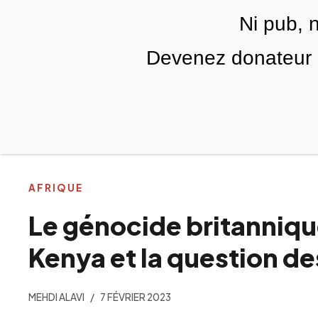
Skip to main content
Ni pub, 
FR
Devenez donateur m
RUBRIQUES
TÉLÉ PALESTINE
VIDÉOS
AFRIQUE
Le génocide britanniq
Kenya et la question de
MEHDI ALAVI
7 FÉVRIER 2023