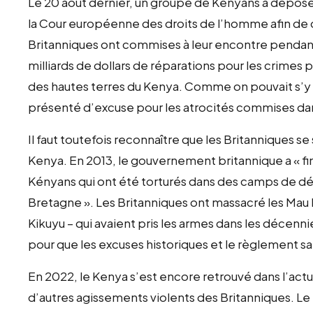
Le 20 août dernier, un groupe de Kényans a dépos
la Cour européenne des droits de l’homme afin de d
Britanniques ont commises à leur encontre pendan
milliards de dollars de réparations pour les crimes 
des hautes terres du Kenya. Comme on pouvait s’y 
présenté d’excuse pour les atrocités commises da
Il faut toutefois reconnaître que les Britanniques se
Kenya. En 2013, le gouvernement britannique a « fin
Kényans qui ont été torturés dans des camps de déte
Bretagne ». Les Britanniques ont massacré les Mau 
Kikuyu – qui avaient pris les armes dans les décennie
pour que les excuses historiques et le règlement sa
En 2022, le Kenya s’est encore retrouvé dans l’actu
d’autres agissements violents des Britanniques. Le