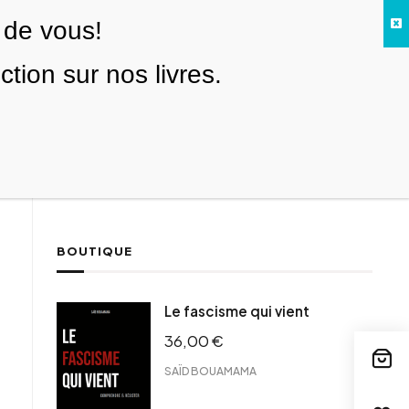
 de vous!
Facebook
Twitter
Instagram
YouTube
TikTok
Telegram
Lien
SE CONNECTER
ion sur nos livres.
Search everything...
NOUS SOUTENIR
BOUTIQUE
ebook
Le fascisme qui vient
tter
36,00
€
tFriendly
il
SAÏD BOUAMAMA