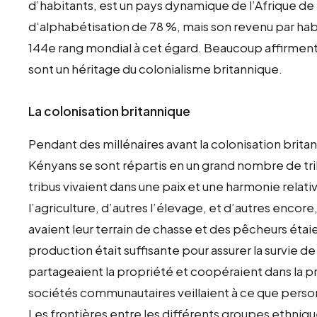
d’habitants, est un pays dynamique de l’Afrique de l’
d’alphabétisation de 78 %, mais son revenu par habit
144e rang mondial à cet égard. Beaucoup affirme
sont un héritage du colonialisme britannique.
La colonisation britannique
Pendant des millénaires avant la colonisation brita
Kényans se sont répartis en un grand nombre de tr
tribus vivaient dans une paix et une harmonie rela
l’agriculture, d’autres l’élevage, et d’autres enco
avaient leur terrain de chasse et des pêcheurs étaien
production était suffisante pour assurer la survie d
partageaient la propriété et coopéraient dans la 
sociétés communautaires veillaient à ce que pers
Les frontières entre les différents groupes ethniq