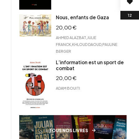
Nous, enfants de Gaza
20,00
€
,
AHMED ALAZBAT
JULIE
,
,
FRANCK
KHLOUD DAOUD
PAULINE
BERGER
L’information est un sport de
combat
20,00
€
ADAM BOUITI
TOUS NOS LIVRES