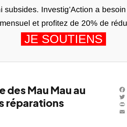
ni subsides. Investig’Action a besoin
ensuel et profitez de 20% de réduct
JE SOUTIENS
ÉDITIONS
NOUS
AGENDA
ue des Mau Mau au
Fac
s réparations
Twi
Prin
Ema