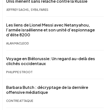
Unis mènent sans relâche contre la Russie
,
JEFFREY SACHS
SYBIL FARES
Les liens de Lionel Messi avec Netanyahou,
l’armée israélienne et son unité d’espionnage
d’élite 8200
ALAN MACLEOD
Voyage en Biélorussie: Un regard au-delà des
clichés occidentaux
PHILIPPE STROOT
Barbara Butch : décryptage de la dernière
offensive médiatique
CONTRE ATTAQUE