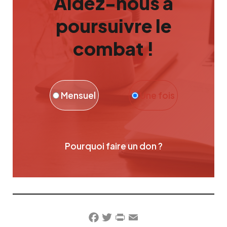
Aidez-nous à
poursuivre le
combat !
Mensuel
Une fois
Pourquoi faire un don ?
Facebook
Twitter
PrintFriendly
Email