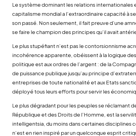
Le système dominant les relations internationales e
capitalisme mondial a l’extraordinaire capacité à s
son passé. Non seulement, il fait preuve d’une amn
se faire le champion des principes qu’il avait anté
Le plus stupéfiant n’est pas le contorsionnisme acr
incohérence apparente, obéissent à la logique de
politique est aux ordres de l’argent : de la Compag
de puissance publique jusqu’au principe d’extrater
entreprises de toute nationalité et aux Etats sanct
déployé tous leurs efforts pour servir les économ
Le plus dégradant pour les peuples se réclamant de
République et des Droits de l’Homme, est la servilit
intelligentsia, du moins dans certaines disciplines 
n’est en rien inspiré par un quelconque esprit critiqu