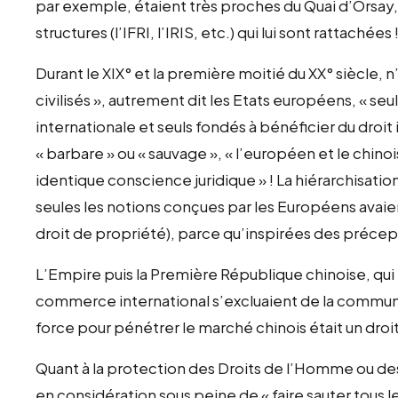
par exemple, étaient très proches du Quai d’Orsay,
structures (l’IFRI, l’IRIS, etc.) qui lui sont rattachées 
Durant le XIX° et la première moitié du XX° siècle, 
civilisés », autrement dit les Etats européens, « 
internationale et seuls fondés à bénéficier du droit
« barbare » ou « sauvage », « l’européen et le chino
identique conscience juridique » ! La hiérarchisation
seules les notions conçues par les Européens avaien
droit de propriété), parce qu’inspirées des précep
L’Empire puis la Première République chinoise, qui m
commerce international s’excluaient de la communaut
force pour pénétrer le marché chinois était un droit
Quant à la protection des Droits de l’Homme ou des m
en considération sous peine de « faire sauter tous les 