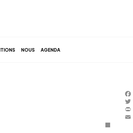
ITIONS
NOUS
AGENDA
Fac
Twi
Prin
Ema