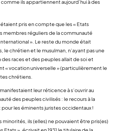
 comme ils appartiennent aujourd’hui à des
!
n’étaient pris en compte que les « Etats
seuls membres réguliers de la communauté
 international ». Le reste du monde était
is, le chrétien et le musulman, n’ayant pas une
 des races et des peuples allait de soi et
t « vocation universelle » (particulièrement le
tes chrétiens.
anifestaient leur réticence à s’ouvrir au
é des peuples civilisés : le recours à la
 pour les éminents juristes occidentaux !
inorités, ils (elles) ne pouvaient être pris(es)
Etats », écrivait en 1931 le titulaire de la