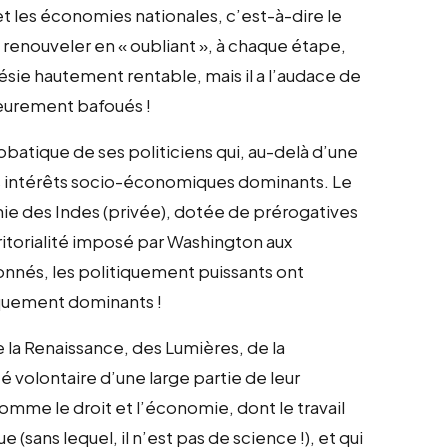
t les économies nationales, c’est-à-dire le
e renouveler en « oubliant », à chaque étape,
ésie hautement rentable, mais il a l’audace de
rieurement bafoués !
obatique de ses politiciens qui, au-delà d’une
s intérêts socio-économiques dominants. Le
nie des Indes (privée), dotée de prérogatives
ritorialité imposé par Washington aux
ionnés, les politiquement puissants ont
iquement dominants !
 la Renaissance, des Lumières, de la
é volontaire d’une large partie de leur
comme le droit et l’économie, dont le travail
e (sans lequel, il n’est pas de science !), et qui