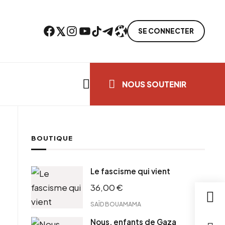
Facebook
Twitter
Instagram
YouTube
TikTok
Telegram
Lien
SE CONNECTER
Search everything...
NOUS SOUTENIR
BOUTIQUE
ebook
Le fascisme qui vient
tter
36,00
€
tFriendly
il
SAÏD BOUAMAMA
Nous, enfants de Gaza