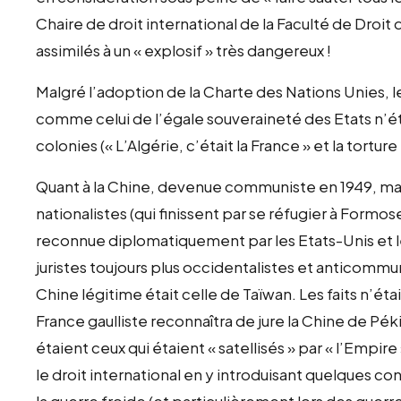
Chaire de droit international de la Faculté de Droit 
assimilés à un « explosif » très dangereux !
Malgré l’adoption de la Charte des Nations Unies, 
comme celui de l’égale souveraineté des Etats n’
colonies (« L’Algérie, c’était la France » et la tortur
Quant à la Chine, devenue communiste en 1949, mal
nationalistes (qui finissent par se réfugier à Formos
reconnue diplomatiquement par les Etats-Unis et leu
juristes toujours plus occidentalistes et anticommu
Chine légitime était celle de Taïwan. Les faits n’éta
France gaulliste reconnaîtra de jure la Chine de Pék
étaient ceux qui étaient « satellisés » par « l’Empir
le droit international en y introduisant quelques co
la guerre froide (et particulièrement lors des guer