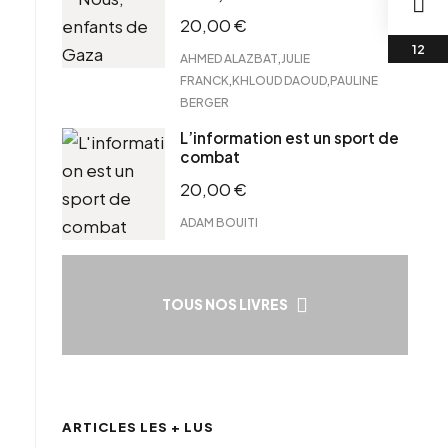
20,00
€
,
AHMED ALAZBAT
JULIE
,
,
FRANCK
KHLOUD DAOUD
PAULINE
BERGER
L’information est un sport de
combat
20,00
€
ADAM BOUITI
TOUS NOS LIVRES
ARTICLES LES + LUS