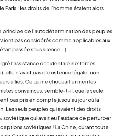
de Paris : les droits de l’homme étaient alors
le principe de l’autodétermination des peuples
étaient pas considérés comme applicables aux
e était passée sous silence …).
gré l’assistance occidentale aux forces
e), elle n’avait pas d’existence légale, non
rs alliés. Ce qui ne choquait en rien les
nistes convaincus, semble-t-il, que la seule
ient pas pris en compte jusqu’au jour où la
in. Les seuls peuples qui avaient des droits
e » soviétique qui avait eu l’audace de perturber
nceptions soviétiques ! La Chine, durant toute
res de Corée et du Vietnam) avait pour vice